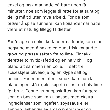
enkel og rask marinade på bare noen få
minutter, noe som legger til rette for et sunt og
deilig måltid uten mye arbeid. For de som
prøver å spise sunnere, kan koriandermarinade
være et naturlig tillegg til dietten.
For å lage en enkel koriandermarinade, kan man
begynne med å hakke en bunt frisk koriander
grovt og presse saften fra to lime. Finhakk
deretter to hvitløksfedd og en halv chili, og
bland alt sammen i en bolle. Tilsett tre
spiseskjeer olivenolje og en klype salt og
pepper. For en mer intens smak, kan man la
blandingen stå i kjøleskapet i minst en halv time
før bruk. Denne grunnoppskriften kan fungere
som en base som kan tilpasses med ekstra
ingredienser som ingefær, soyasaus eller
sennep, avhengig av smakspreferanser og