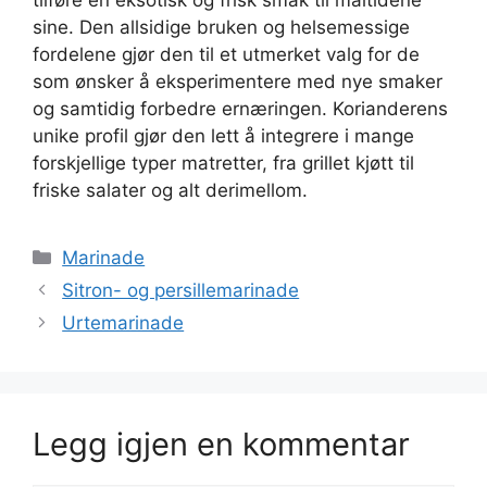
tilføre en eksotisk og frisk smak til måltidene
sine. Den allsidige bruken og helsemessige
fordelene gjør den til et utmerket valg for de
som ønsker å eksperimentere med nye smaker
og samtidig forbedre ernæringen. Korianderens
unike profil gjør den lett å integrere i mange
forskjellige typer matretter, fra grillet kjøtt til
friske salater og alt derimellom.
Kategorier
Marinade
Sitron- og persillemarinade
Urtemarinade
Legg igjen en kommentar