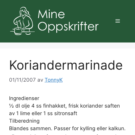
Hopp
til
innhold
Meny
Koriandermarinade
01/11/2007
av
TonnyK
Ingredienser
½ dl olje 4 ss finhakket, frisk koriander saften
av 1 lime eller 1 ss sitronsaft
Tilberedning
Blandes sammen. Passer for kylling eller kalkun.