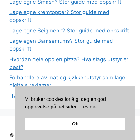
Lage egne Smash? Stor guide med oppskrift
Lage egne kremtopper? Stor guide med
oppskrift
Lage egne Seigmenn? Stor guide med oppskrift
Lage egen Bamsemums? Stor guide med
oppskrift
Hvordan dele opp en pizza? Hva slags utstyr er
best?
Forhandlere av mat og kjøkkenutstyr som lager
digitale reklamer
Hva betyr det at plast har matkvalitet?
Vi bruker cookies for å gi deg en god
opplevelse på nettsiden.
Les mer
Ok
Kontakt: torunnbeategjerven@gmail.com
© 2026 Mine oppskrifter
• Bygget med
GeneratePress