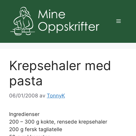
Hopp
til
innhold
Meny
Krepsehaler med
pasta
06/01/2008
av
TonnyK
Ingredienser
200 – 300 g kokte, rensede krepsehaler
200 g fersk tagliatelle