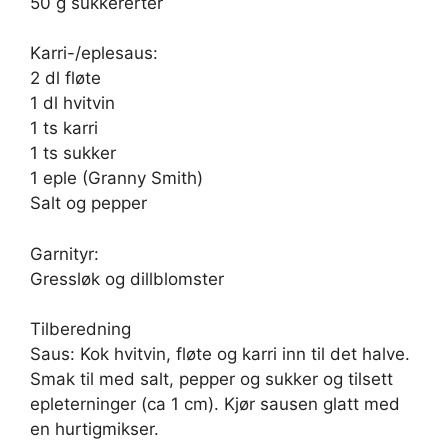
50 g sukkererter
Karri-/eplesaus:
2 dl fløte
1 dl hvitvin
1 ts karri
1 ts sukker
1 eple (Granny Smith)
Salt og pepper
Garnityr:
Gressløk og dillblomster
Tilberedning
Saus: Kok hvitvin, fløte og karri inn til det halve.
Smak til med salt, pepper og sukker og tilsett
epleterninger (ca 1 cm). Kjør sausen glatt med
en hurtigmikser.