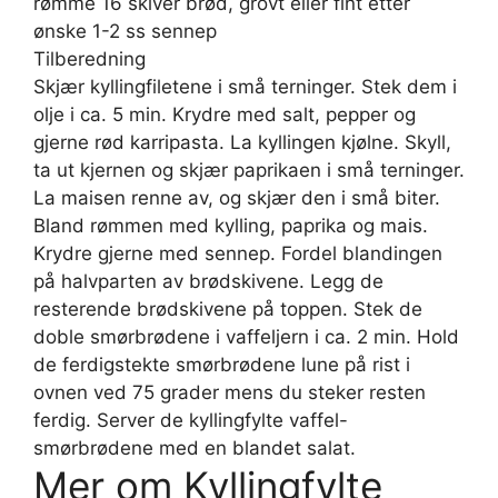
rømme 16 skiver brød, grovt eller fint etter
ønske 1-2 ss sennep
Tilberedning
Skjær kyllingfiletene i små terninger. Stek dem i
olje i ca. 5 min. Krydre med salt, pepper og
gjerne rød karripasta. La kyllingen kjølne. Skyll,
ta ut kjernen og skjær paprikaen i små terninger.
La maisen renne av, og skjær den i små biter.
Bland rømmen med kylling, paprika og mais.
Krydre gjerne med sennep. Fordel blandingen
på halvparten av brødskivene. Legg de
resterende brødskivene på toppen. Stek de
doble smørbrødene i vaffeljern i ca. 2 min. Hold
de ferdigstekte smørbrødene lune på rist i
ovnen ved 75 grader mens du steker resten
ferdig. Server de kyllingfylte vaffel-
smørbrødene med en blandet salat.
Mer om Kyllingfylte