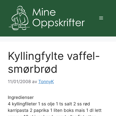
Hopp
til
innhold
Meny
Kyllingfylte vaffel-
smørbrød
11/01/2008
av
TonnyK
Ingredienser
4 kyllingfileter 1 ss olje 1 ts salt 2 ss rød
karripasta 2 paprika 1 liten boks mais 1 dl lett