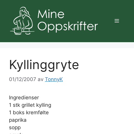
Hopp
til
innhold
Meny
Kyllinggryte
01/12/2007
av
TonnyK
Ingredienser
1 stk grillet kylling
1 boks kremfølte
paprika
sopp