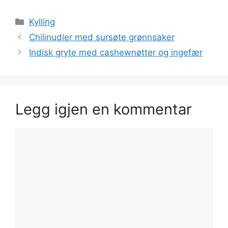
Kategorier
Kylling
Chilinudler med sursøte grønnsaker
Indisk gryte med cashewnøtter og ingefær
Legg igjen en kommentar
Kommentar