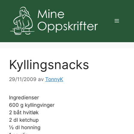
Hopp
til
innhold
Meny
Kyllingsnacks
29/11/2009
av
TonnyK
Ingredienser
600 g kyllingvinger
2 båt hvitløk
2 dl ketchup
½ dl honning