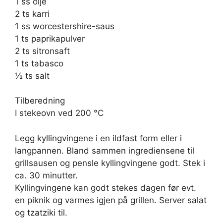
1 ss olje
2 ts karri
1 ss worcestershire-saus
1 ts paprikapulver
2 ts sitronsaft
1 ts tabasco
½ ts salt
Tilberedning
I stekeovn ved 200 °C
Legg kyllingvingene i en ildfast form eller i
langpannen. Bland sammen ingrediensene til
grillsausen og pensle kyllingvingene godt. Stek i
ca. 30 minutter.
Kyllingvingene kan godt stekes dagen før evt.
en piknik og varmes igjen på grillen. Server salat
og tzatziki til.