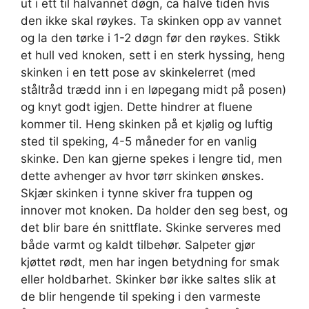
ut i ett til halvannet døgn, ca halve tiden hvis
den ikke skal røykes. Ta skinken opp av vannet
og la den tørke i 1-2 døgn før den røykes. Stikk
et hull ved knoken, sett i en sterk hyssing, heng
skinken i en tett pose av skinkelerret (med
ståltråd trædd inn i en løpegang midt på posen)
og knyt godt igjen. Dette hindrer at fluene
kommer til. Heng skinken på et kjølig og luftig
sted til speking, 4-5 måneder for en vanlig
skinke. Den kan gjerne spekes i lengre tid, men
dette avhenger av hvor tørr skinken ønskes.
Skjær skinken i tynne skiver fra tuppen og
innover mot knoken. Da holder den seg best, og
det blir bare én snittflate. Skinke serveres med
både varmt og kaldt tilbehør. Salpeter gjør
kjøttet rødt, men har ingen betydning for smak
eller holdbarhet. Skinker bør ikke saltes slik at
de blir hengende til speking i den varmeste