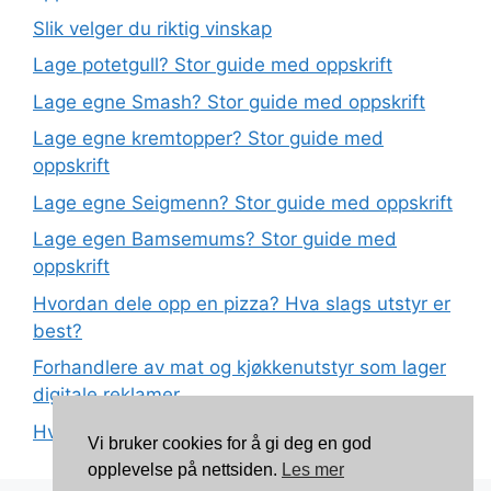
Slik velger du riktig vinskap
Lage potetgull? Stor guide med oppskrift
Lage egne Smash? Stor guide med oppskrift
Lage egne kremtopper? Stor guide med
oppskrift
Lage egne Seigmenn? Stor guide med oppskrift
Lage egen Bamsemums? Stor guide med
oppskrift
Hvordan dele opp en pizza? Hva slags utstyr er
best?
Forhandlere av mat og kjøkkenutstyr som lager
digitale reklamer
Hva betyr det at plast har matkvalitet?
Vi bruker cookies for å gi deg en god
opplevelse på nettsiden.
Les mer