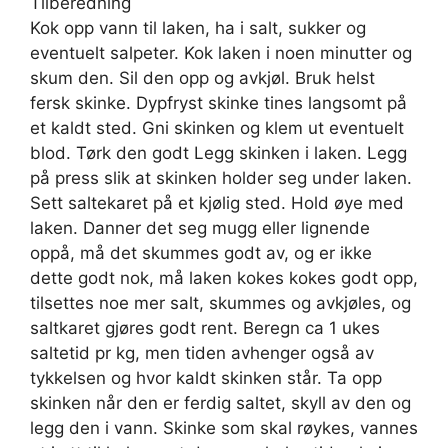
Tilberedning
Kok opp vann til laken, ha i salt, sukker og
eventuelt salpeter. Kok laken i noen minutter og
skum den. Sil den opp og avkjøl. Bruk helst
fersk skinke. Dypfryst skinke tines langsomt på
et kaldt sted. Gni skinken og klem ut eventuelt
blod. Tørk den godt Legg skinken i laken. Legg
på press slik at skinken holder seg under laken.
Sett saltekaret på et kjølig sted. Hold øye med
laken. Danner det seg mugg eller lignende
oppå, må det skummes godt av, og er ikke
dette godt nok, må laken kokes kokes godt opp,
tilsettes noe mer salt, skummes og avkjøles, og
saltkaret gjøres godt rent. Beregn ca 1 ukes
saltetid pr kg, men tiden avhenger også av
tykkelsen og hvor kaldt skinken står. Ta opp
skinken når den er ferdig saltet, skyll av den og
legg den i vann. Skinke som skal røykes, vannes