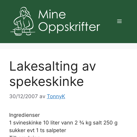
Hopp
til
innhold
Meny
Lakesalting av
spekeskinke
30/12/2007
av
TonnyK
Ingredienser
1 svineskinke 10 liter vann 2 ¾ kg salt 250 g
sukker evt 1 ts salpeter