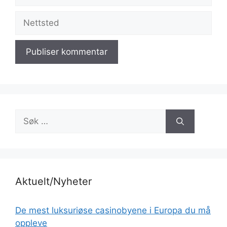
post
Nettsted
Søk
etter:
Aktuelt/Nyheter
De mest luksuriøse casinobyene i Europa du må
oppleve