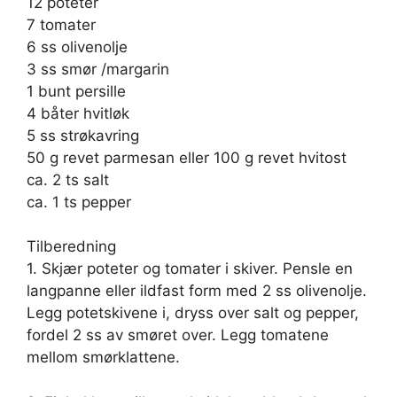
12 poteter
7 tomater
6 ss olivenolje
3 ss smør /margarin
1 bunt persille
4 båter hvitløk
5 ss strøkavring
50 g revet parmesan eller 100 g revet hvitost
ca. 2 ts salt
ca. 1 ts pepper
Tilberedning
1. Skjær poteter og tomater i skiver. Pensle en
langpanne eller ildfast form med 2 ss olivenolje.
Legg potetskivene i, dryss over salt og pepper,
fordel 2 ss av smøret over. Legg tomatene
mellom smørklattene.