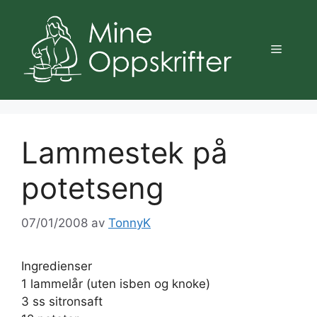
Hopp
til
innhold
Meny
Lammestek på
potetseng
07/01/2008
av
TonnyK
Ingredienser
1 lammelår (uten isben og knoke)
3 ss sitronsaft