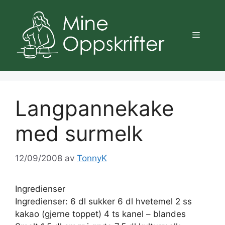
Hopp
til
innhold
Meny
Langpannekake
med surmelk
12/09/2008
av
TonnyK
Ingredienser
Ingredienser: 6 dl sukker 6 dl hvetemel 2 ss
kakao (gjerne toppet) 4 ts kanel – blandes