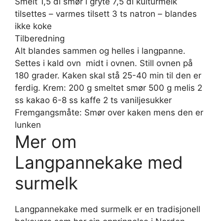
Smelt 1,5 dl smør i gryte 7,5 dl kulturmelk
tilsettes – varmes tilsett 3 ts natron – blandes 
ikke koke
Tilberedning
Alt blandes sammen og helles i langpanne.
Settes i kald ovn  midt i ovnen. Still ovnen på
180 grader. Kaken skal stå 25-40 min til den er
ferdig. Krem: 200 g smeltet smør 500 g melis 2
ss kakao 6-8 ss kaffe 2 ts vaniljesukker
Fremgangsmåte: Smør over kaken mens den er
lunken
Mer om
Langpannekake med
surmelk
Langpannekake med surmelk er en tradisjonell