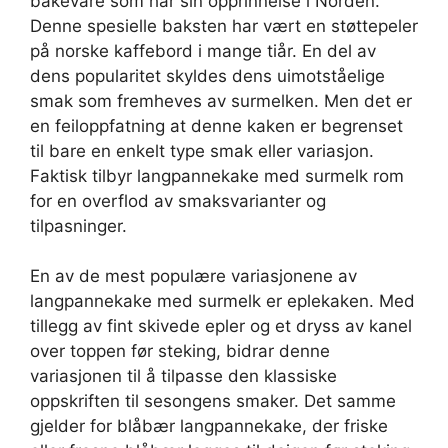
bakevare som har sin opprinnelse i Norden.
Denne spesielle baksten har vært en støttepeler
på norske kaffebord i mange tiår. En del av
dens popularitet skyldes dens uimotståelige
smak som fremheves av surmelken. Men det er
en feiloppfatning at denne kaken er begrenset
til bare en enkelt type smak eller variasjon.
Faktisk tilbyr langpannekake med surmelk rom
for en overflod av smaksvarianter og
tilpasninger.
En av de mest populære variasjonene av
langpannekake med surmelk er eplekaken. Med
tillegg av fint skivede epler og et dryss av kanel
over toppen før steking, bidrar denne
variasjonen til å tilpasse den klassiske
oppskriften til sesongens smaker. Det samme
gjelder for blåbær langpannekake, der friske