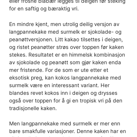
eller frosne blåbær legges til deigen før steking
for en saftig og bæraktig vri.
En mindre kjent, men utrolig deilig versjon av
langpannekake med surmelk er sjokolade- og
peanøttversjonen. Litt kakao tilsettes i deigen,
og ristet peanøtter strøs over toppen før kaken
stekes. Resultatet er en himmelsk kombinasjon
av sjokolade og peanøtt som gjør kaken enda
mer fristende. For de som er ute etter et
eksotisk preg, kan kokos langpannekake med
surmelk være en interessant variant. Her
blandes revet kokos inn i deigen og drysses
også over toppen for å gi en tropisk vri på den
tradisjonelle kaken.
Men langpannekake med surmelk er mer enn
bare smakfulle variasjoner. Denne kaken har en