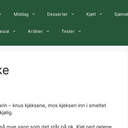
Middag
Desserter
Kjøtt
Sjøma
esial
Artikler
Tester
ke
in – knus kjeksene, mos kjeksen inn i smeltet
jølig.
så mye vann som det står på pk. Kjøl ned gelene