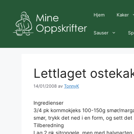
Hopp
til
Hjem
Kaker
innhold
Sauser
Sp
Lettlaget osteka
14/01/2008
av
TonnyK
Ingredienser
3/4 pk kornmokjeks 100-150g smør/margar
smør, trykk det ned i en form, og sett det k
Tilberedning
Lag 2 pk sitrongele, men med halvparten 