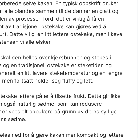
forberede selve kaken. En typisk oppskrift bruker
m alle blandes sammen til de danner en glatt og
en av prosessen fordi det er viktig å få en
ant av tradisjonell ostekake kan gjøres ved å
. Dette vil gi en litt lettere ostekake, men likevel
ensen vi alle elsker.
skal den helles over kjeksbunnen og stekes i
e og en tradisjonell ostekake er steketiden og
nerelt en litt lavere steketemperatur og en lengre
 men fortsatt holder seg fluffy og lett.
kake lettere på er å tilsette frukt. Dette gir ikke
en også naturlig sødme, som kan redusere
er spesielt populære på grunn av deres syrlige
eens sødme.
 kjøles ned for å gjøre kaken mer kompakt og lettere