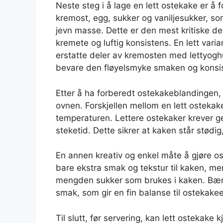
Neste steg i å lage en lett ostekake er å 
kremost, egg, sukker og vaniljesukker, so
jevn masse. Dette er den mest kritiske del
kremete og luftig konsistens. En lett vari
erstatte deler av kremosten med lettyoghurt
bevare den fløyelsmyke smaken og konsist
Etter å ha forberedt ostekakeblandingen, 
ovnen. Forskjellen mellom en lett ostekak
temperaturen. Lettere ostekaker krever ge
steketid. Dette sikrer at kaken står stødig,
En annen kreativ og enkel måte å gjøre oste
bare ekstra smak og tekstur til kaken, m
mengden sukker som brukes i kaken. Bær 
smak, som gir en fin balanse til ostekak
Til slutt, før servering, kan lett ostekake