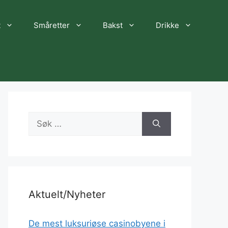
t
Småretter
Bakst
Drikke
Søk
etter:
Aktuelt/Nyheter
De mest luksuriøse casinobyene i