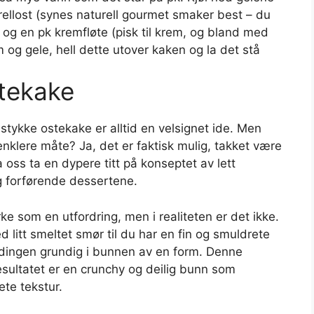
urellost (synes naturell gourmet smaker best – du
 og en pk kremfløte (pisk til krem, og bland med
m og gele, hell dette utover kaken og la det stå
tekake
 stykke ostekake er alltid en velsignet ide. Men
klere måte? Ja, det er faktisk mulig, takket være
oss ta en dypere titt på konseptet av lett
 forførende dessertene.
e som en utfordring, men i realiteten er det ikke.
 litt smeltet smør til du har en fin og smuldrete
ndingen grundig i bunnen av en form. Denne
sultatet er en crunchy og deilig bunn som
te tekstur.