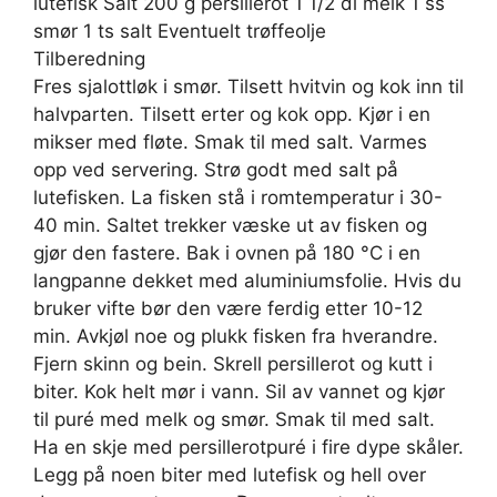
lutefisk Salt 200 g persillerot 1 1/2 dl melk 1 ss
smør 1 ts salt Eventuelt trøffeolje
Tilberedning
Fres sjalottløk i smør. Tilsett hvitvin og kok inn til
halvparten. Tilsett erter og kok opp. Kjør i en
mikser med fløte. Smak til med salt. Varmes
opp ved servering. Strø godt med salt på
lutefisken. La fisken stå i romtemperatur i 30-
40 min. Saltet trekker væske ut av fisken og
gjør den fastere. Bak i ovnen på 180 °C i en
langpanne dekket med aluminiumsfolie. Hvis du
bruker vifte bør den være ferdig etter 10-12
min. Avkjøl noe og plukk fisken fra hverandre.
Fjern skinn og bein. Skrell persillerot og kutt i
biter. Kok helt mør i vann. Sil av vannet og kjør
til puré med melk og smør. Smak til med salt.
Ha en skje med persillerotpuré i fire dype skåler.
Legg på noen biter med lutefisk og hell over