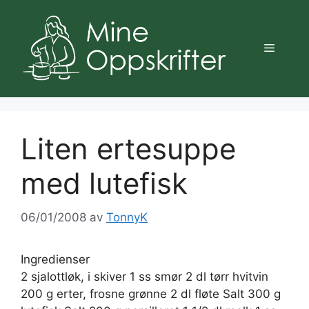
Hopp
til
innhold
Meny
Liten ertesuppe
med lutefisk
06/01/2008
av
TonnyK
Ingredienser
2 sjalottløk, i skiver 1 ss smør 2 dl tørr hvitvin
200 g erter, frosne grønne 2 dl fløte Salt 300 g