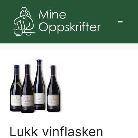
Hopp
til
innhold
Meny
Lukk vinflasken