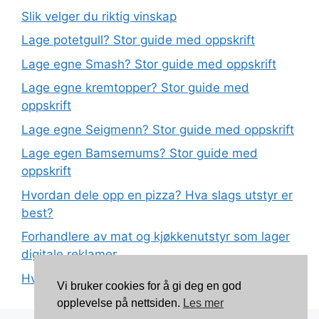
Slik velger du riktig vinskap
Lage potetgull? Stor guide med oppskrift
Lage egne Smash? Stor guide med oppskrift
Lage egne kremtopper? Stor guide med
oppskrift
Lage egne Seigmenn? Stor guide med oppskrift
Lage egen Bamsemums? Stor guide med
oppskrift
Hvordan dele opp en pizza? Hva slags utstyr er
best?
Forhandlere av mat og kjøkkenutstyr som lager
digitale reklamer
Hva betyr det at plast har matkvalitet?
Vi bruker cookies for å gi deg en god
opplevelse på nettsiden.
Les mer