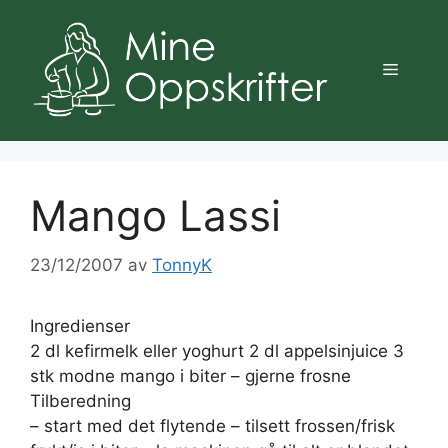
Hopp
til
innhold
Meny
Mango Lassi
23/12/2007
av
TonnyK
Ingredienser
2 dl kefirmelk eller yoghurt 2 dl appelsinjuice 3
stk modne mango i biter – gjerne frosne
Tilberedning
– start med det flytende – tilsett frossen/frisk