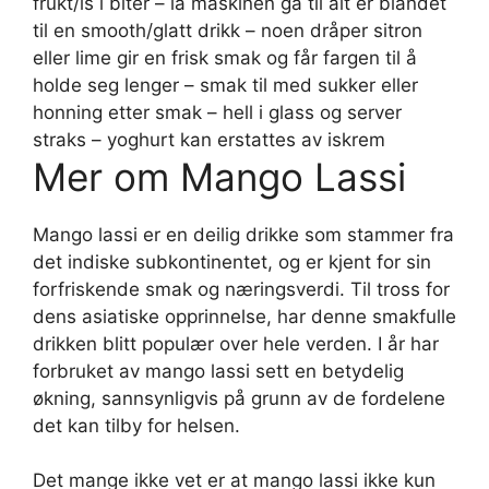
frukt/is i biter – la maskinen gå til alt er blandet
til en smooth/glatt drikk – noen dråper sitron
eller lime gir en frisk smak og får fargen til å
holde seg lenger – smak til med sukker eller
honning etter smak – hell i glass og server
straks – yoghurt kan erstattes av iskrem
Mer om Mango Lassi
Mango lassi er en deilig drikke som stammer fra
det indiske subkontinentet, og er kjent for sin
forfriskende smak og næringsverdi. Til tross for
dens asiatiske opprinnelse, har denne smakfulle
drikken blitt populær over hele verden. I år har
forbruket av mango lassi sett en betydelig
økning, sannsynligvis på grunn av de fordelene
det kan tilby for helsen.
Det mange ikke vet er at mango lassi ikke kun