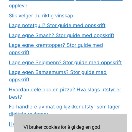
oppleve
Slik velger du riktig vinskap
Lage potetgull? Stor guide med oppskrift
Lage egne Smash? Stor guide med oppskrift
Lage egne kremtopper? Stor guide med
oppskrift
Lage egne Seigmenn? Stor guide med oppskrift
Lage egen Bamsemums? Stor guide med
oppskrift
Hvordan dele opp en pizza? Hva slags utstyr er
best?
Forhandlere av mat og kjøkkenutstyr som lager
digitale reklamer
Hva betyr det at plast har matkvalitet?
Vi bruker cookies for å gi deg en god