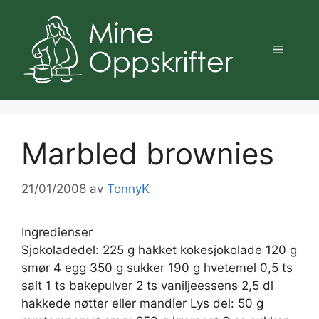
Hopp
til
innhold
Meny
Marbled brownies
21/01/2008
av
TonnyK
Ingredienser
Sjokoladedel: 225 g hakket kokesjokolade 120 g
smør 4 egg 350 g sukker 190 g hvetemel 0,5 ts
salt 1 ts bakepulver 2 ts vaniljeessens 2,5 dl
hakkede nøtter eller mandler Lys del: 50 g