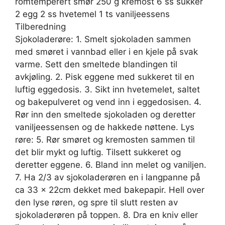
romtemperert smør 250 g kremost 6 ss sukker
2 egg 2 ss hvetemel 1 ts vaniljeessens
Tilberedning
Sjokoladerøre: 1. Smelt sjokoladen sammen
med smøret i vannbad eller i en kjele på svak
varme. Sett den smeltede blandingen til
avkjøling. 2. Pisk eggene med sukkeret til en
luftig eggedosis. 3. Sikt inn hvetemelet, saltet
og bakepulveret og vend inn i eggedosisen. 4.
Rør inn den smeltede sjokoladen og deretter
vaniljeessensen og de hakkede nøttene. Lys
røre: 5. Rør smøret og kremosten sammen til
det blir mykt og luftig. Tilsett sukkeret og
deretter eggene. 6. Bland inn melet og vaniljen.
7. Ha 2/3 av sjokoladerøren en i langpanne på
ca 33 x 22cm dekket med bakepapir. Hell over
den lyse røren, og spre til slutt resten av
sjokoladerøren på toppen. 8. Dra en kniv eller