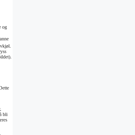
e og
panne
vkjøl.
ryss
ildet).
Dette
,
å bli
eres