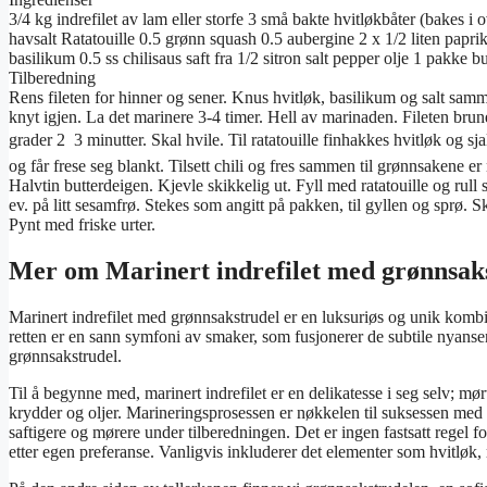
3/4 kg indrefilet av lam eller storfe 3 små bakte hvitløkbåter (bakes i 
havsalt Ratatouille 0.5 grønn squash 0.5 aubergine 2 x 1/2 liten paprika 
basilikum 0.5 ss chilisaus saft fra 1/2 sitron salt pepper olje 1 pakke
Tilberedning
Rens fileten for hinner og sener. Knus hvitløk, basilikum og salt samm
knyt igjen. La det marinere 3-4 timer. Hell av marinaden. Fileten brune
grader 2  3 minutter. Skal hvile. Til ratatouille finhakkes hvitløk og sja
og får frese seg blankt. Tilsett chili og fres sammen til grønnsakene e
Halvtin butterdeigen. Kjevle skikkelig ut. Fyll med ratatouille og r
ev. på litt sesamfrø. Stekes som angitt på pakken, til gyllen og sprø. S
Pynt med friske urter.
Mer om Marinert indrefilet med grønnsak
Marinert indrefilet med grønnsakstrudel er en luksuriøs og unik komb
retten er en sann symfoni av smaker, som fusjonerer de subtile nyans
grønnsakstrudel.
Til å begynne med, marinert indrefilet er en delikatesse i seg selv; mørt
krydder og oljer. Marineringsprosessen er nøkkelen til suksessen med d
saftigere og mørere under tilberedningen. Det er ingen fastsatt regel 
etter egen preferanse. Vanligvis inkluderer det elementer som hvitløk