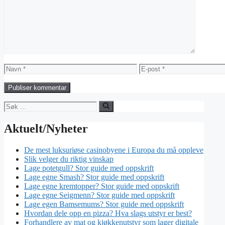
Navn
E-
post
Søk
etter:
Aktuelt/Nyheter
De mest luksuriøse casinobyene i Europa du må oppleve
Slik velger du riktig vinskap
Lage potetgull? Stor guide med oppskrift
Lage egne Smash? Stor guide med oppskrift
Lage egne kremtopper? Stor guide med oppskrift
Lage egne Seigmenn? Stor guide med oppskrift
Lage egen Bamsemums? Stor guide med oppskrift
Hvordan dele opp en pizza? Hva slags utstyr er best?
Forhandlere av mat og kjøkkenutstyr som lager digitale