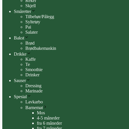
Reker
Skjell
Småretter
Tilbehør/Pålegg
Syltetøy
Pai
Salater
Bakst
Brød
Brødbakemaskin
Drikke
Kaffe
Te
Smoothie
Drinker
Sauser
Dressing
Marinade
Spesial
Lavkarbo
Barnemat
Mos
4-5 måneder
fra 6 måneder
fra 7 måneder