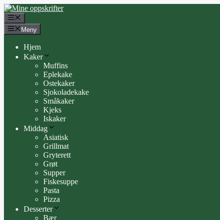
Hopp
til
Meny
innhold
Meny
Hjem
Kaker
Muffins
Eplekake
Ostekaker
Sjokoladekake
Småkaker
Kjeks
Iskaker
Middag
Asiatisk
Grillmat
Gryterett
Grøt
Supper
Fiskesuppe
Pasta
Pizza
Desserter
Bær