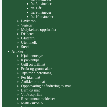
fra 8 måneder
fra 1 år
fra 9 måneder
fra 10 måneder
Lavkarbo
Vegetar
Molykelære oppskrifter
Diabetes
Glutenfri
Uten melk
Stevia
Artikler
Kjøkkenutstyr
Kjøkkentips
Grill og grillmat
Frukt og grønnsaker
Tips for tilberedning
Per liker mat
Artikler om mat
Oppbevaring / håndtering av mat
Barn og mat
Vin/øl/spiritus
Restaurantanmeldelser
Matleksikon A