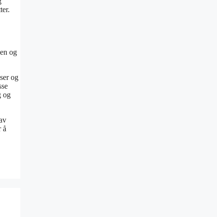
g
ter.
den og
user og
sse
g og
 av
r å