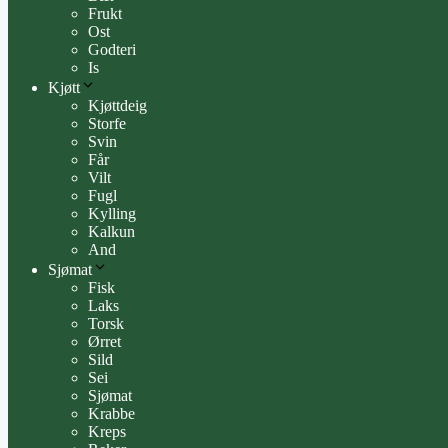
Frukt
Ost
Godteri
Is
Kjøtt
Kjøttdeig
Storfe
Svin
Får
Vilt
Fugl
Kylling
Kalkun
And
Sjømat
Fisk
Laks
Torsk
Ørret
Sild
Sei
Sjømat
Krabbe
Kreps