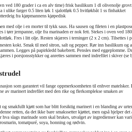
ovn ved 180 grader i ca en alv time) frisk basilikum 1 dl olivenolje grovt
i ulike farger 0.5 liten løk 1 sjalottløk 0.5 hvitløkbåt 1 ss finhakket
 butterdeig fra kjøpmannens kjøpedisk
en med olje i en morter til tykk saus. Ha sausen og fileten i en plastpos
s i tørr jernpanne, olje fra marinaden er nok fett. Stekes i oven ved 180
lottløk. Fres i litt olje. Resten skjæres i terninger (2 x 2 cm). Tilsettes i 
r nesten kokt. Smak til med sitron, salt og pepper. Rør inn basilikum og a
ull sammen. Legges på papirkledd bakebrett. Pensles med eggeplomme. D
kjæres i porsjonsstykker og anrettes sammen med indrefilet i skiver (se b
strudel
inasjon som garantert vil fange oppmerksomheten til enhver matelsker. 
ene av marinert indrefilet med den rike og flerkomplekse smaken av
 og smakfullt kjøtt som har blitt forsiktig marinert i en blanding av urter
enne retten, da det ikke bare smakssetter kjøttet, men også hjelper det 
for hva slags marinade som skal brukes, utvalget av ingredienser kan vari
, rosmarin, tomatpuré, soya, honning og rødvin.