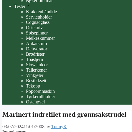
Bøker om mat
Tester
Kjøkkenhåndkle
Serviettholder
Cognacglass
Ostekniv
Spisepinner
Melkeskummer
Ankarsrum
Dehydrator
Brødrister
Toastjern
Slow Juicer
Tallerkener
Vinkjøler
Bestikksett
Tekopp
Popcornmaskin
Tørkerullholder
Ostehøvel
Marinert indrefilet med grønnsakstrudel
03/07/2024
11/01/2008
av
TonnyK
Ingredienser