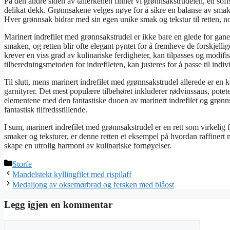
På den andre siden av tallerkenen finner vi grønnsakstrudelen, en sofi
delikat dekk. Grønnsakene velges nøye for å sikre en balanse av smaker
Hver grønnsak bidrar med sin egen unike smak og tekstur til retten, n
Marinert indrefilet med grønnsakstrudel er ikke bare en glede for gane
smaken, og retten blir ofte elegant pyntet for å fremheve de forskjell
krever en viss grad av kulinariske ferdigheter, kan tilpasses og modifis
tilberedningsmetoden for indrefileten, kan justeres for å passe til indi
Til slutt, mens marinert indrefilet med grønnsakstrudel allerede er en 
garnityrer. Det mest populære tilbehøret inkluderer rødvinssaus, potete
elementene med den fantastiske duoen av marinert indrefilet og grønns
fantastisk tilfredsstillende.
I sum, marinert indrefilet med grønnsakstrudel er en rett som virkelig
smaker og teksturer, er denne retten et eksempel på hvordan raffinert 
skape en utrolig harmoni av kulinariske fornøyelser.
Kategorier
Storfe
Mandelstekt kyllingfilet med rispilaff
Medaljong av oksemørbrad og fersken med blåost
Legg igjen en kommentar
Kommentar