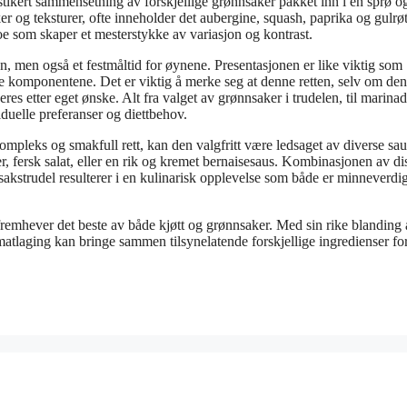
stikert sammensetning av forskjellige grønnsaker pakket inn i en sprø o
 og teksturer, ofte inneholder det aubergine, squash, paprika og gulrøt
oe som skaper et mesterstykke av variasjon og kontrast.
n, men også et festmåltid for øynene. Presentasjonen er like viktig som
ige komponentene. Det er viktig å merke seg at denne retten, selv om den
eres etter eget ønske. Alt fra valget av grønnsaker i trudelen, til marina
viduelle preferanser og diettbehov.
kompleks og smakfull rett, kan den valgfritt være ledsaget av diverse sa
r, fersk salat, eller en rik og kremet bernaisesaus. Kombinasjonen av di
akstrudel resulterer i en kulinarisk opplevelse som både er minneverdi
 fremhever det beste av både kjøtt og grønnsaker. Med sin rike blanding
matlaging kan bringe sammen tilsynelatende forskjellige ingredienser fo