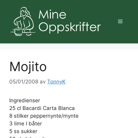
Hopp
til
innhold
Meny
Mojito
05/01/2008
av
TonnyK
Ingredienser
25 cl Bacardi Carta Blanca
8 stilker peppernynte/mynte
3 lime I båter
5 ss sukker