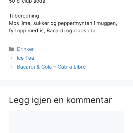
50 cl club soda
Tilberedning
Mos lime, sukker og peppermynten i muggen,
fyll opp med is, Bacardi og clubsoda
Kategorier
Drinker
Ice Tea
Bacardi & Cola – Cubra Libre
Legg igjen en kommentar
Kommentar