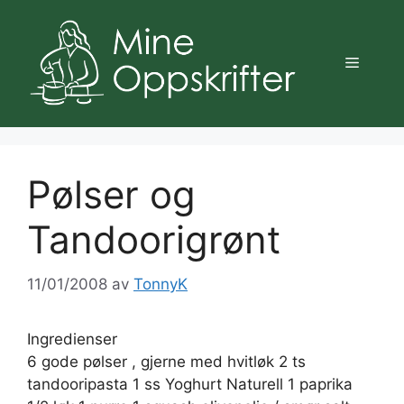
Hopp
til
innhold
Meny
Pølser og
Tandoorigrønt
11/01/2008
av
TonnyK
Ingredienser
6 gode pølser , gjerne med hvitløk 2 ts
tandooripasta 1 ss Yoghurt Naturell 1 paprika