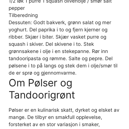
1/2 løk 1 purre 1 squash olivenolje / smør salt
pepper
Tilberedning
Dessuten: Godt bakverk, grønn salat og mer
yoghurt. Del paprika i to og fjern kjerner og
ribber. Skjær i biter. Skjær vasket purre og
squash i skiver. Del skivene i to. Stek
grønnsakene i olje i en stekepanne. Rør inn
tandooripasta og rømme. Salte og pepre. Del
pølsene i to på langs og stek dem i olje/smør til
de er sprø og gjennomvarme.
Om Pølser og
Tandoorigrønt
Pølser er en kulinarisk skatt, dyrket og elsket av
mange. De tilbyr en smakfull opplevelse,
forsterket av en stor variasjon i smaker,