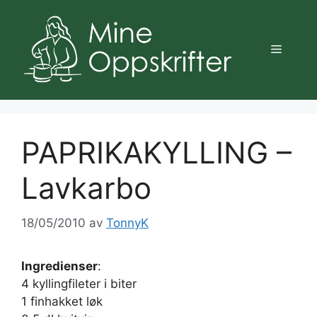
Hopp
til
innhold
Meny
PAPRIKAKYLLING –
Lavkarbo
18/05/2010
av
TonnyK
Ingredienser
:
4 kyllingfileter i biter
1 finhakket løk