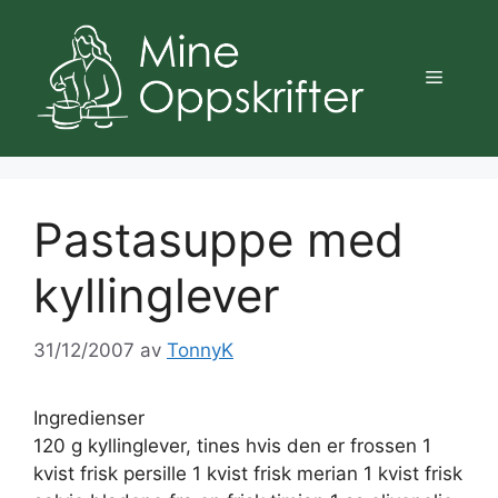
Hopp
til
innhold
Meny
Pastasuppe med
kyllinglever
31/12/2007
av
TonnyK
Ingredienser
120 g kyllinglever, tines hvis den er frossen 1
kvist frisk persille 1 kvist frisk merian 1 kvist frisk