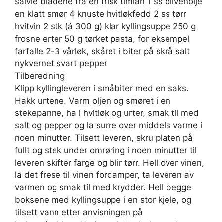
salvie bladene fra en frisk timian 1 ss olivenolje
en klatt smør 4 knuste hvitløkfedd 2 ss tørr
hvitvin 2 stk (á 300 g) klar kyllingsuppe 250 g
frosne erter 50 g tørket pasta, for eksempel
farfalle 2-3 vårløk, skåret i biter på skrå salt
nykvernet svart pepper
Tilberedning
Klipp kyllingleveren i småbiter med en saks.
Hakk urtene. Varm oljen og smøret i en
stekepanne, ha i hvitløk og urter, smak til med
salt og pepper og la surre over middels varme i
noen minutter. Tilsett leveren, skru platen på
fullt og stek under omrøring i noen minutter til
leveren skifter farge og blir tørr. Hell over vinen,
la det frese til vinen fordamper, ta leveren av
varmen og smak til med krydder. Hell begge
boksene med kyllingsuppe i en stor kjele, og
tilsett vann etter anvisningen på