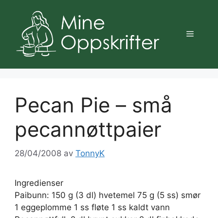
Hopp
til
innhold
Meny
Pecan Pie – små
pecannøttpaier
28/04/2008
av
TonnyK
Ingredienser
Paibunn: 150 g (3 dl) hvetemel 75 g (5 ss) smør
1 eggeplomme 1 ss fløte 1 ss kaldt vann