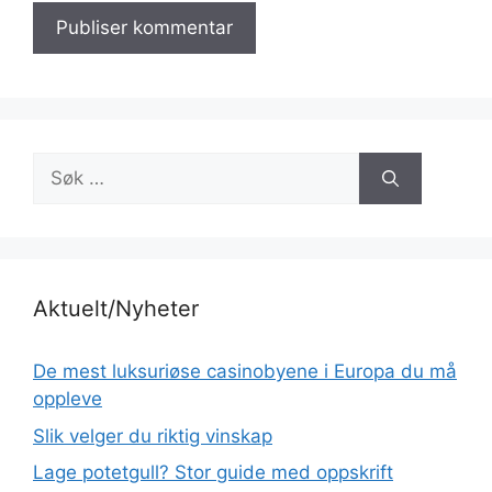
Søk
etter:
Aktuelt/Nyheter
De mest luksuriøse casinobyene i Europa du må
oppleve
Slik velger du riktig vinskap
Lage potetgull? Stor guide med oppskrift