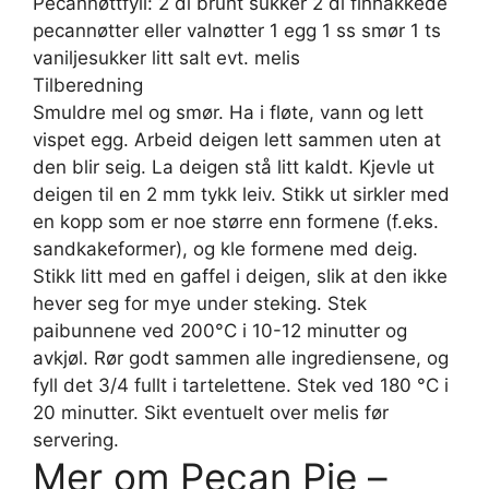
Pecannøttfyll: 2 dl brunt sukker 2 dl finhakkede
pecannøtter eller valnøtter 1 egg 1 ss smør 1 ts
vaniljesukker litt salt evt. melis
Tilberedning
Smuldre mel og smør. Ha i fløte, vann og lett
vispet egg. Arbeid deigen lett sammen uten at
den blir seig. La deigen stå litt kaldt. Kjevle ut
deigen til en 2 mm tykk leiv. Stikk ut sirkler med
en kopp som er noe større enn formene (f.eks.
sandkakeformer), og kle formene med deig.
Stikk litt med en gaffel i deigen, slik at den ikke
hever seg for mye under steking. Stek
paibunnene ved 200°C i 10-12 minutter og
avkjøl. Rør godt sammen alle ingrediensene, og
fyll det 3/4 fullt i tartelettene. Stek ved 180 °C i
20 minutter. Sikt eventuelt over melis før
servering.
Mer om Pecan Pie –