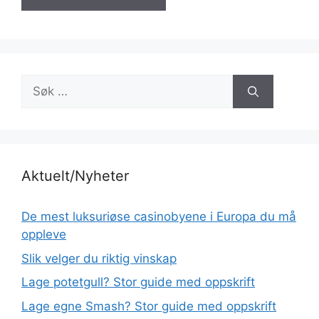
Søk
etter:
Aktuelt/Nyheter
De mest luksuriøse casinobyene i Europa du må
oppleve
Slik velger du riktig vinskap
Lage potetgull? Stor guide med oppskrift
Lage egne Smash? Stor guide med oppskrift