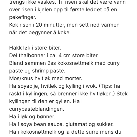
trengs ikke vaskes. Til risen skal det være vann
over risen i kjelen opp til første leddet på en
pekefinger.
Kok risen i 20 minutter, men sett ned varmen
når det begynner å koke.
Hakk løk i store biter.
Del thaibønner i ca. 4 cm store biter
Bland sammen 2ss kokosnøttmelk med curry
paste og shrimp paste.
Mos/knus hvitløk med morter.
Ha soyaolje, hvitløk og kylling i wok. (Tips: ha
raskt i kyllingen, så brenner ikke hvitløken.) Stek
kyllingen til den er gyllen. Ha i
currypasteblandingen.
Ha i løk og bønner.
Ha i soya bean sauce, glutamat og sukker.
Ha i kokosnøttmelk og la dette surre mens du