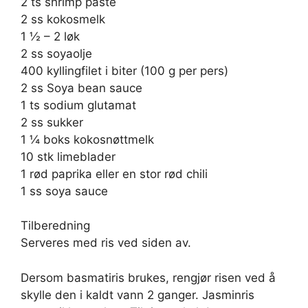
2 ts shrimp paste
2 ss kokosmelk
1 ½ – 2 løk
2 ss soyaolje
400 kyllingfilet i biter (100 g per pers)
2 ss Soya bean sauce
1 ts sodium glutamat
2 ss sukker
1 ¼ boks kokosnøttmelk
10 stk limeblader
1 rød paprika eller en stor rød chili
1 ss soya sauce
Tilberedning
Serveres med ris ved siden av.
Dersom basmatiris brukes, rengjør risen ved å
skylle den i kaldt vann 2 ganger. Jasminris