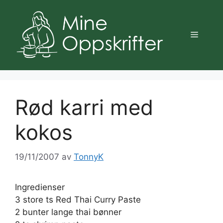
Hopp
til
innhold
Meny
Rød karri med
kokos
19/11/2007
av
TonnyK
Ingredienser
3 store ts Red Thai Curry Paste
2 bunter lange thai bønner