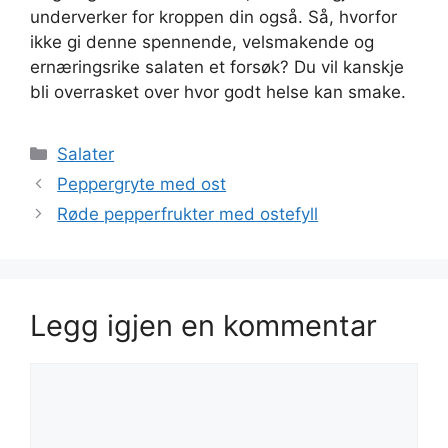
underverker for kroppen din også. Så, hvorfor
ikke gi denne spennende, velsmakende og
ernæringsrike salaten et forsøk? Du vil kanskje
bli overrasket over hvor godt helse kan smake.
Kategorier
Salater
Peppergryte med ost
Røde pepperfrukter med ostefyll
Legg igjen en kommentar
Kommentar