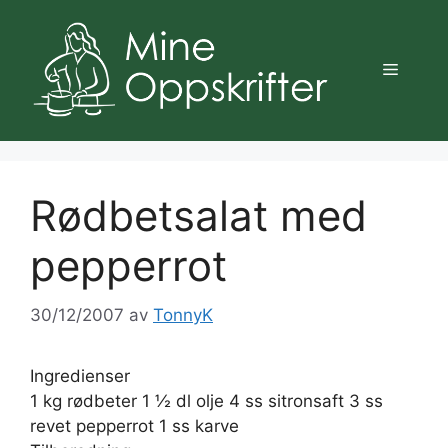
Hopp
til
innhold
Meny
Rødbetsalat med
pepperrot
30/12/2007
av
TonnyK
Ingredienser
1 kg rødbeter 1 ½ dl olje 4 ss sitronsaft 3 ss
revet pepperrot 1 ss karve