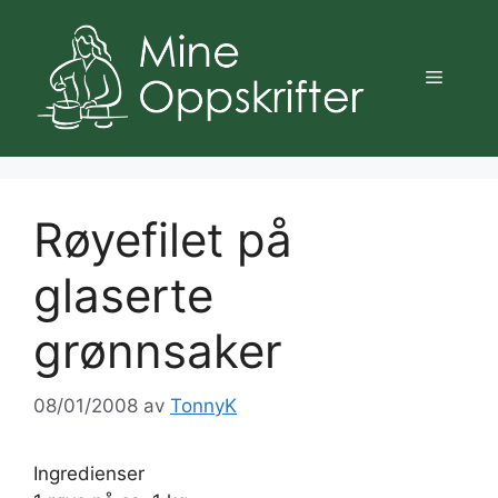
Hopp
til
innhold
Meny
Røyefilet på
glaserte
grønnsaker
08/01/2008
av
TonnyK
Ingredienser