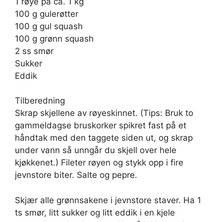
1 røye på ca. 1 kg
100 g gulerøtter
100 g gul squash
100 g grønn squash
2 ss smør
Sukker
Eddik
Tilberedning
Skrap skjellene av røyeskinnet. (Tips: Bruk to
gammeldagse bruskorker spikret fast på et
håndtak med den taggete siden ut, og skrap
under vann så unngår du skjell over hele
kjøkkenet.) Fileter røyen og stykk opp i fire
jevnstore biter. Salte og pepre.
Skjær alle grønnsakene i jevnstore staver. Ha 1
ts smør, litt sukker og litt eddik i en kjele