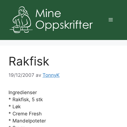
Hopp
til
innhold
Meny
Rakfisk
19/12/2007
av
TonnyK
Ingredienser
* Rakfisk, 5 stk
* Løk
* Creme Fresh
* Mandelpoteter