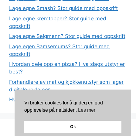
Lage egne Smash? Stor guide med oppskrift
Lage egne kremtopper? Stor guide med
oppskrift
Lage egne Seigmenn? Stor guide med oppskrift
Lage egen Bamsemums? Stor guide med
oppskrift
Hvordan dele opp en pizza? Hva slags utstyr er
best?
Forhandlere av mat og kjøkkenutstyr som lager
digitale reklamer
Hva betyr det at plast har matkvalitet?
Vi bruker cookies for å gi deg en god
opplevelse på nettsiden.
Les mer
Ok
Kontakt: torunnbeategjerven@gmail.com