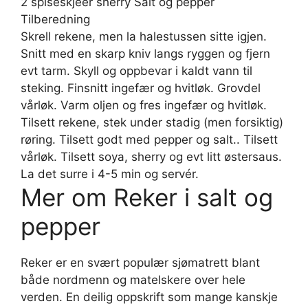
2 spiseskjeer sherry Salt og pepper
Tilberedning
Skrell rekene, men la halestussen sitte igjen.
Snitt med en skarp kniv langs ryggen og fjern
evt tarm. Skyll og oppbevar i kaldt vann til
steking. Finsnitt ingefær og hvitløk. Grovdel
vårløk. Varm oljen og fres ingefær og hvitløk.
Tilsett rekene, stek under stadig (men forsiktig)
røring. Tilsett godt med pepper og salt.. Tilsett
vårløk. Tilsett soya, sherry og evt litt østersaus.
La det surre i 4-5 min og servér.
Mer om Reker i salt og
pepper
Reker er en svært populær sjømatrett blant
både nordmenn og matelskere over hele
verden. En deilig oppskrift som mange kanskje