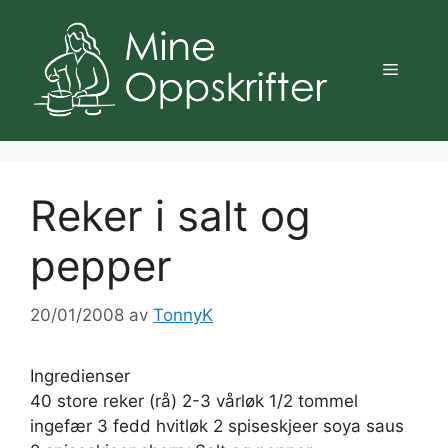
Hopp
til
innhold
Meny
Reker i salt og
pepper
20/01/2008
av
TonnyK
Ingredienser
40 store reker (rå) 2-3 vårløk 1/2 tommel
ingefær 3 fedd hvitløk 2 spiseskjeer soya saus