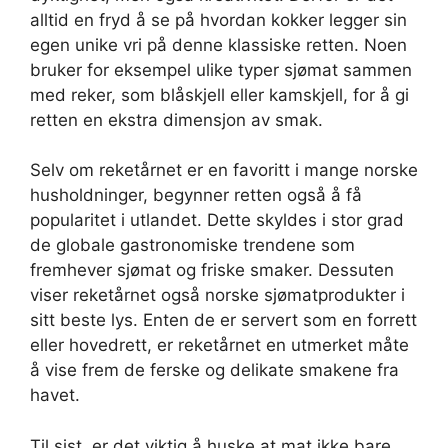
alltid en fryd å se på hvordan kokker legger sin
egen unike vri på denne klassiske retten. Noen
bruker for eksempel ulike typer sjømat sammen
med reker, som blåskjell eller kamskjell, for å gi
retten en ekstra dimensjon av smak.
Selv om reketårnet er en favoritt i mange norske
husholdninger, begynner retten også å få
popularitet i utlandet. Dette skyldes i stor grad
de globale gastronomiske trendene som
fremhever sjømat og friske smaker. Dessuten
viser reketårnet også norske sjømatprodukter i
sitt beste lys. Enten de er servert som en forrett
eller hovedrett, er reketårnet en utmerket måte
å vise frem de ferske og delikate smakene fra
havet.
Til sist, er det viktig å huske at mat ikke bare