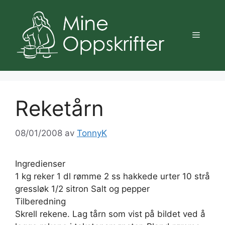
Hopp
til
innhold
Meny
Reketårn
08/01/2008
av
TonnyK
Ingredienser
1 kg reker 1 dl rømme 2 ss hakkede urter 10 strå
gressløk 1/2 sitron Salt og pepper
Tilberedning
Skrell rekene. Lag tårn som vist på bildet ved å