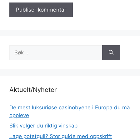
Søk
etter:
Aktuelt/Nyheter
De mest luksuriøse casinobyene i Europa du må
oppleve
Slik velger du riktig vinskap
Lage potetgull? Stor guide med oppskrift