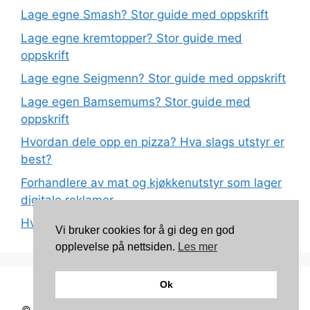
Lage egne Smash? Stor guide med oppskrift
Lage egne kremtopper? Stor guide med
oppskrift
Lage egne Seigmenn? Stor guide med oppskrift
Lage egen Bamsemums? Stor guide med
oppskrift
Hvordan dele opp en pizza? Hva slags utstyr er
best?
Forhandlere av mat og kjøkkenutstyr som lager
digitale reklamer
Hva betyr det at plast har matkvalitet?
Vi bruker cookies for å gi deg en god
opplevelse på nettsiden.
Les mer
Ok
Kontakt: torunnbeategjerven@gmail.com
© 2026 Mine oppskrifter
• Bygget med
GeneratePress