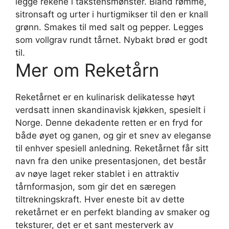
legge rekene i takstensmønster. Bland rømme,
sitronsaft og urter i hurtigmikser til den er knall
grønn. Smakes til med salt og pepper. Legges
som vollgrav rundt tårnet. Nybakt brød er godt
til.
Mer om Reketårn
Reketårnet er en kulinarisk delikatesse høyt
verdsatt innen skandinavisk kjøkken, spesielt i
Norge. Denne dekadente retten er en fryd for
både øyet og ganen, og gir et snev av eleganse
til enhver spesiell anledning. Reketårnet får sitt
navn fra den unike presentasjonen, det består
av nøye laget reker stablet i en attraktiv
tårnformasjon, som gir det en særegen
tiltrekningskraft. Hver eneste bit av dette
reketårnet er en perfekt blanding av smaker og
teksturer, det er et sant mesterverk av