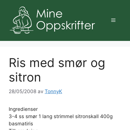
Hopp
til
innhold
Meny
Ris med smør og
sitron
28/05/2008
av
TonnyK
Ingredienser
3-4 ss smør 1 lang strimmel sitronskall 400g
basmatiris