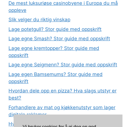
De mest luksuriøse casinobyene i Europa du må
oppleve
Slik velger du riktig vinskap
Lage potetgull? Stor guide med oppskrift
Lage egne Smash? Stor guide med oppskrift
Lage egne kremtopper? Stor guide med
oppskrift
Lage egne Seigmenn? Stor guide med oppskrift
Lage egen Bamsemums? Stor guide med
oppskrift
Hvordan dele opp en pizza? Hva slags utstyr er
best?
Forhandlere av mat og kjøkkenutstyr som lager
digitale reklamer
Hva betyr det at plast har matkvalitet?
Vi bruker cookies for å gi deg en god