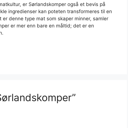
sk matkultur, er Sørlandskomper også et bevis på
kle ingredienser kan poteten transformeres til en
et er denne type mat som skaper minner, samler
omper er mer enn bare en måltid; det er en
n.
Sørlandskomper”