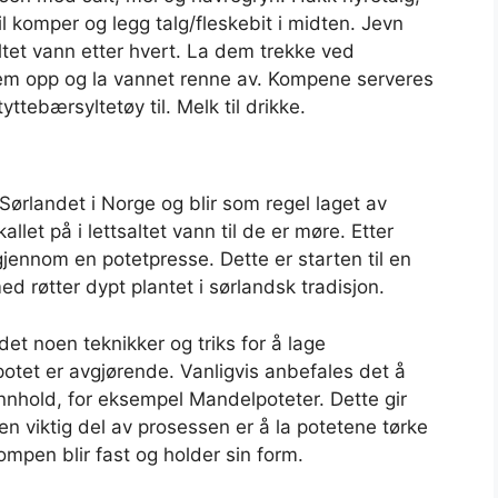
til komper og legg talg/fleskebit i midten. Jevn
ltet vann etter hvert. La dem trekke ved
dem opp og la vannet renne av. Kompene serveres
tebærsyltetøy til. Melk til drikke.
 Sørlandet i Norge og blir som regel laget av
let på i lettsaltet vann til de er møre. Etter
gjennom en potetpresse. Dette er starten til en
d røtter dypt plantet i sørlandsk tradisjon.
 det noen teknikker og triks for å lage
potet er avgjørende. Vanligvis anbefales det å
innhold, for eksempel Mandelpoteter. Dette gir
n viktig del av prosessen er å la potetene tørke
 kompen blir fast og holder sin form.