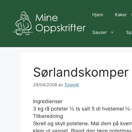
Hopp
til
Hjem
Kaker
innhold
Sauser
Sp
Sørlandskomper
29/04/2008
av
TonnyK
Ingredienser
3 kg rå poteter ½ ts salt 5 dl hvetemel ½ d
Tilberedning
Skrell og skyll potetene. Mal dem på kver
klem ut vannet. Bland den tørre potetmas