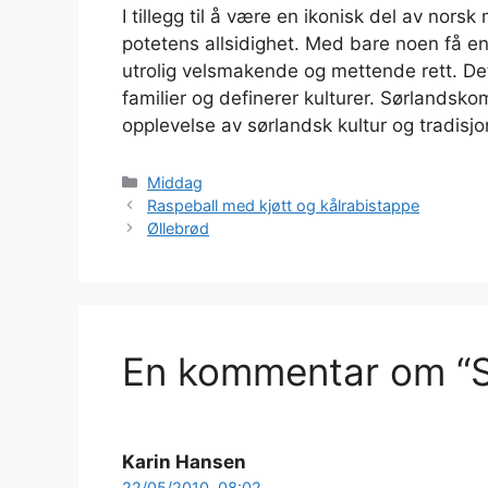
I tillegg til å være en ikonisk del av nor
potetens allsidighet. Med bare noen få en
utrolig velsmakende og mettende rett. D
familier og definerer kulturer. Sørlandsk
opplevelse av sørlandsk kultur og tradisjo
Kategorier
Middag
Raspeball med kjøtt og kålrabistappe
Øllebrød
En kommentar om “
Karin Hansen
22/05/2010, 08:02