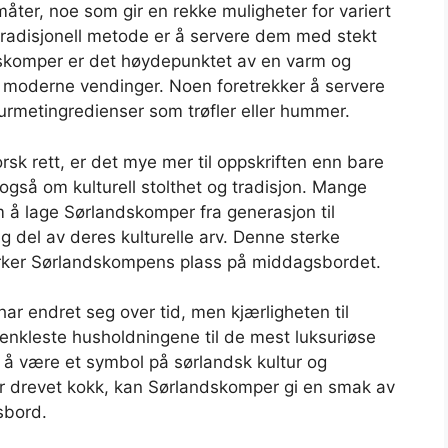
er, noe som gir en rekke muligheter for variert
radisjonell metode er å servere dem med stekt
dskomper er det høydepunktet av en varm og
 moderne vendinger. Noen foretrekker å servere
urmetingredienser som trøfler eller hummer.
sk rett, er det mye mer til oppskriften enn bare
gså om kulturell stolthet og tradisjon. Mange
 å lage Sørlandskomper fra generasjon til
ig del av deres kulturelle arv. Denne sterke
 styrker Sørlandskompens plass på middagsbordet.
ar endret seg over tid, men kjærligheten til
 enkleste husholdningene til de mest luksuriøse
 å være et symbol på sørlandsk kultur og
er drevet kokk, kan Sørlandskomper gi en smak av
sbord.