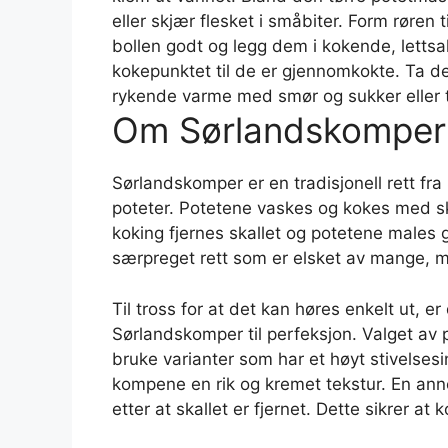
eller skjær flesket i småbiter. Form røren 
bollen godt og legg dem i kokende, lettsa
kokepunktet til de er gjennomkokte. Ta 
rykende varme med smør og sukker eller tyt
Om Sørlandskomper
Sørlandskomper er en tradisjonell rett fra
poteter. Potetene vaskes og kokes med skal
koking fjernes skallet og potetene males 
særpreget rett som er elsket av mange, me
Til tross for at det kan høres enkelt ut, er
Sørlandskomper til perfeksjon. Valget av 
bruke varianter som har et høyt stivelses
kompene en rik og kremet tekstur. En anne
etter at skallet er fjernet. Dette sikrer at