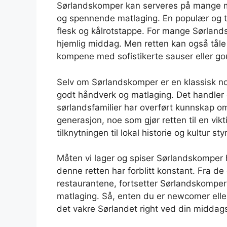
Sørlandskomper kan serveres på mange måt
og spennende matlaging. En populær og t
flesk og kålrotstappe. For mange Sørlan
hjemlig middag. Men retten kan også tåle
kompene med sofistikerte sauser eller go
Selv om Sørlandskomper er en klassisk nor
godt håndverk og matlaging. Det handler o
sørlandsfamilier har overført kunnskap om
generasjon, noe som gjør retten til en vikt
tilknytningen til lokal historie og kultur
Måten vi lager og spiser Sørlandskomper h
denne retten har forblitt konstant. Fra de
restaurantene, fortsetter Sørlandskomper
matlaging. Så, enten du er newcomer ell
det vakre Sørlandet right ved din middag