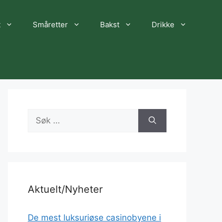
t
Småretter
Bakst
Drikke
Søk
etter:
Aktuelt/Nyheter
De mest luksuriøse casinobyene i