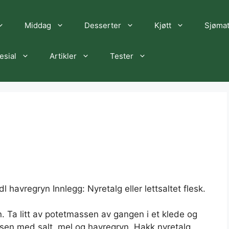
Middag
Desserter
Kjøtt
Sjøma
esial
Artikler
Tester
l havregryn Innlegg: Nyretalg eller lettsaltet flesk.
n. Ta litt av potetmassen av gangen i et klede og
sen med salt, mel og havregryn. Hakk nyretalg,