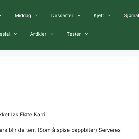
Middag
Desserter
Kjøtt
Sjøma
esial
Artikler
Tester
ket løk Fløte Karri
ers blir de tørr. (Som å spise pappbiter) Serveres