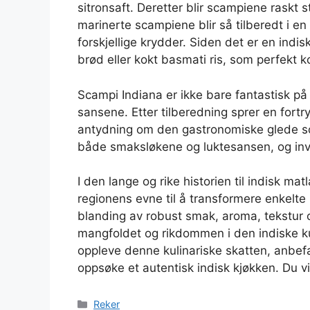
sitronsaft. Deretter blir scampiene raskt 
marinerte scampiene blir så tilberedt i en
forskjellige krydder. Siden det er en indi
brød eller kokt basmati ris, som perfekt 
Scampi Indiana er ikke bare fantastisk på
sansene. Etter tilberedning sprer en fortr
antydning om den gastronomiske glede som
både smaksløkene og luktesansen, og invite
I den lange og rike historien til indisk m
regionens evne til å transformere enkelte 
blanding av robust smak, aroma, tekstur o
mangfoldet og rikdommen i den indiske ku
oppleve denne kulinariske skatten, anbef
oppsøke et autentisk indisk kjøkken. Du vil
Kategorier
Reker