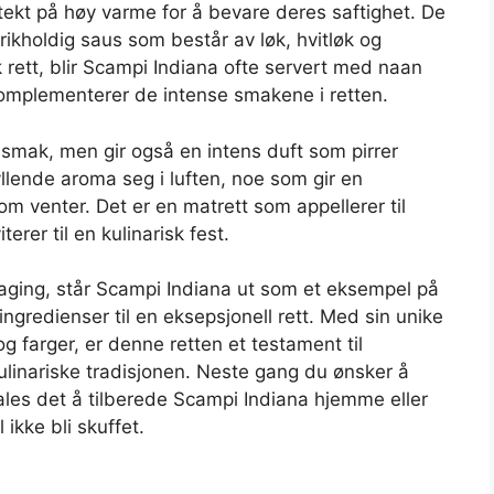
stekt på høy varme for å bevare deres saftighet. De
 rikholdig saus som består av løk, hvitløk og
sk rett, blir Scampi Indiana ofte servert med naan
komplementerer de intense smakene i retten.
 smak, men gir også en intens duft som pirrer
yllende aroma seg i luften, noe som gir en
 venter. Det er en matrett som appellerer til
rer til en kulinarisk fest.
atlaging, står Scampi Indiana ut som et eksempel på
ingredienser til en eksepsjonell rett. Med sin unike
g farger, er denne retten et testament til
linariske tradisjonen. Neste gang du ønsker å
ales det å tilberede Scampi Indiana hjemme eller
 ikke bli skuffet.