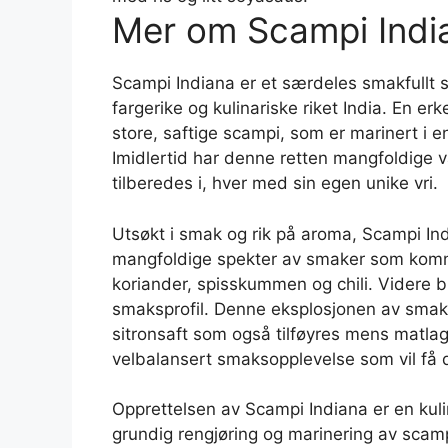
Mer om Scampi Indi
Scampi Indiana er et særdeles smakfullt s
fargerike og kulinariske riket India. En e
store, saftige scampi, som er marinert i e
Imidlertid har denne retten mangfoldige v
tilberedes i, hver med sin egen unike vri.
Utsøkt i smak og rik på aroma, Scampi Indi
mangfoldige spekter av smaker som komm
koriander, spisskummen og chili. Videre bi
smaksprofil. Denne eksplosjonen av smaker
sitronsaft som også tilføyres mens matlag
velbalansert smaksopplevelse som vil få d
Opprettelsen av Scampi Indiana er en kul
grundig rengjøring og marinering av scam