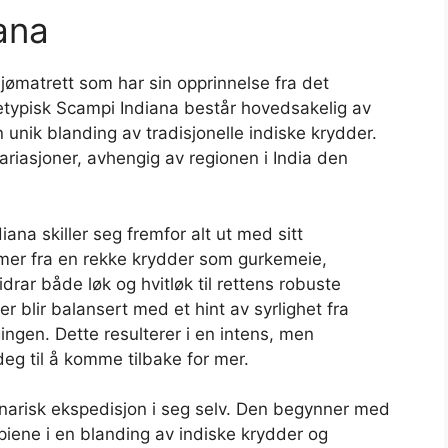
ana
jømatrett som har sin opprinnelse fra det
rketypisk Scampi Indiana består hovedsakelig av
n unik blanding av tradisjonelle indiske krydder.
ariasjoner, avhengig av regionen i India den
ana skiller seg fremfor alt ut med sitt
er fra en rekke krydder som gurkemeie,
drar både løk og hvitløk til rettens robuste
 blir balansert med et hint av syrlighet fra
ingen. Dette resulterer i en intens, men
eg til å komme tilbake for mer.
inarisk ekspedisjon i seg selv. Den begynner med
piene i en blanding av indiske krydder og