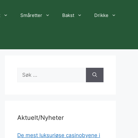
t
Småretter
Bakst
Drikke
Søk
etter:
Aktuelt/Nyheter
De mest luksuriøse casinobyene i