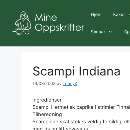
Hopp
til
Hjem
Kaker
innhold
Sauser
Sp
Scampi Indiana
19/03/2008
av
TonnyK
Ingredienser
Scampi Hermetisk paprika i strimler Finhak
Tilberedning
Scampiene skal stekes veldig forsiktig, ell
med ris og litt soyasaus.