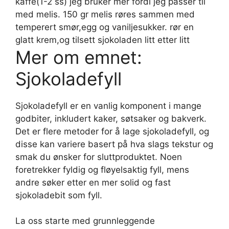
kaffe(1-2 ss) jeg bruker mer fordi jeg passer til
med melis. 150 gr melis røres sammen med
temperert smør,egg og vaniljesukker. rør en
glatt krem,og tilsett sjokoladen litt etter litt
Mer om emnet:
Sjokoladefyll
Sjokoladefyll er en vanlig komponent i mange
godbiter, inkludert kaker, søtsaker og bakverk.
Det er flere metoder for å lage sjokoladefyll, og
disse kan variere basert på hva slags tekstur og
smak du ønsker for sluttproduktet. Noen
foretrekker fyldig og fløyelsaktig fyll, mens
andre søker etter en mer solid og fast
sjokoladebit som fyll.
La oss starte med grunnleggende