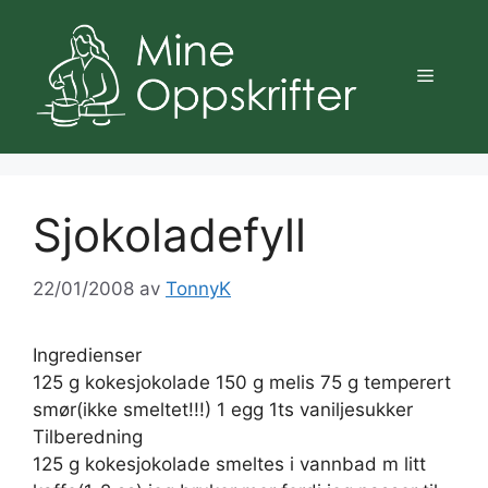
Hopp
til
innhold
Meny
Sjokoladefyll
22/01/2008
av
TonnyK
Ingredienser
125 g kokesjokolade 150 g melis 75 g temperert
smør(ikke smeltet!!!) 1 egg 1ts vaniljesukker
Tilberedning
125 g kokesjokolade smeltes i vannbad m litt