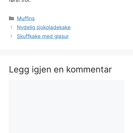
først tror.
Kategorier
Muffins
Nydelig sjokoladekake
Skuffkake med glasur
Legg igjen en kommentar
Kommentar