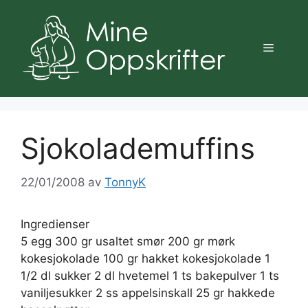
Hopp
til
innhold
Meny
Sjokolademuffins
22/01/2008
av
TonnyK
Ingredienser
5 egg 300 gr usaltet smør 200 gr mørk
kokesjokolade 100 gr hakket kokesjokolade 1
1/2 dl sukker 2 dl hvetemel 1 ts bakepulver 1 ts
vaniljesukker 2 ss appelsinskall 25 gr hakkede