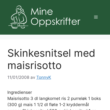
Hopp
til
innhold
Meny
Skinkesnitsel med
maisrisotto
11/01/2008
av
TonnyK
Ingredienser
Maisrisotto 3 dl langkornet ris 2 purreløk 1 boks
(300 g) mais 1 1/2 dl fløte 1-2 kryddermål