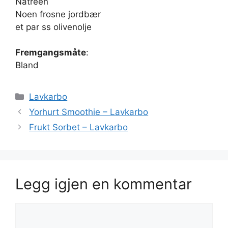
Natreen
Noen frosne jordbær
et par ss olivenolje
Fremgangsmåte
:
Bland
Kategorier
Lavkarbo
Yorhurt Smoothie – Lavkarbo
Frukt Sorbet – Lavkarbo
Legg igjen en kommentar
Kommentar