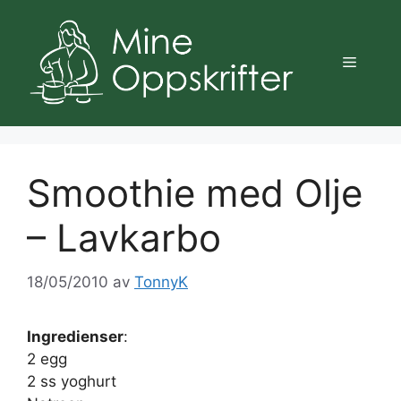
Hopp
til
innhold
Meny
Smoothie med Olje
– Lavkarbo
18/05/2010
av
TonnyK
Ingredienser
:
2 egg
2 ss yoghurt