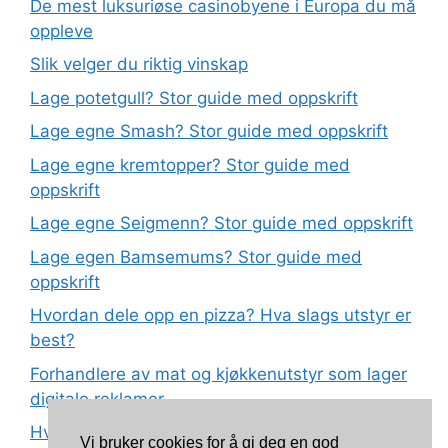
De mest luksuriøse casinobyene i Europa du må
oppleve
Slik velger du riktig vinskap
Lage potetgull? Stor guide med oppskrift
Lage egne Smash? Stor guide med oppskrift
Lage egne kremtopper? Stor guide med
oppskrift
Lage egne Seigmenn? Stor guide med oppskrift
Lage egen Bamsemums? Stor guide med
oppskrift
Hvordan dele opp en pizza? Hva slags utstyr er
best?
Forhandlere av mat og kjøkkenutstyr som lager
digitale reklamer
Hva betyr det at plast har matkvalitet?
Vi bruker cookies for å gi deg en god