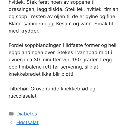
hvitløk. Stek først noen av soppene til
dressingen, legg tilside. Stek løk, hvitløk, timian
og sopp i resten av oljen til de er gylne og fine.
Bland sammen egg, Kesam og vann. Smak til
med krydder.
Fordel soppblandingen i ildfaste former og hell
eggblandingen over. Stekes i vannbad midt i
ovnen i ca 30 minutter ved 160 grader. Legg
opp timbalene rett før servering, slik at
knekkebrødet ikke blir bløtt!
Tilbehør: Grove runde knekkebrød og
ruccolasalat
Kategorier
Diabetes
Høstsalat