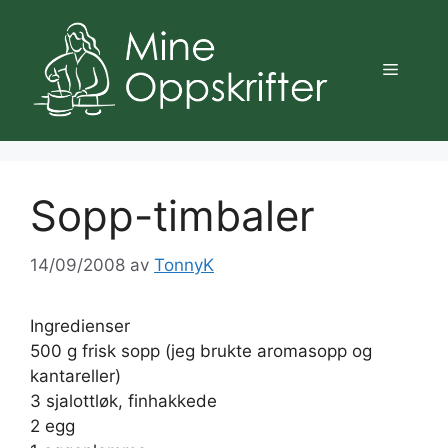
Hopp
til
innhold
Meny
Sopp-timbaler
14/09/2008
av
TonnyK
Ingredienser
500 g frisk sopp (jeg brukte aromasopp og
kantareller)
3 sjalottløk, finhakkede
2 egg