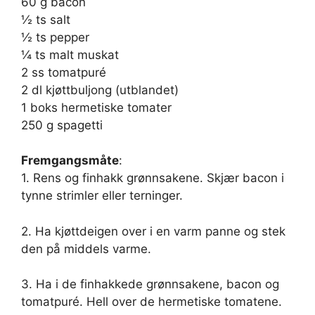
60 g bacon
½ ts salt
½ ts pepper
¼ ts malt muskat
2 ss tomatpuré
2 dl kjøttbuljong (utblandet)
1 boks hermetiske tomater
250 g spagetti
Fremgangsmåte
:
1. Rens og finhakk grønnsakene. Skjær bacon i
tynne strimler eller terninger.
2. Ha kjøttdeigen over i en varm panne og stek
den på middels varme.
3. Ha i de finhakkede grønnsakene, bacon og
tomatpuré. Hell over de hermetiske tomatene.