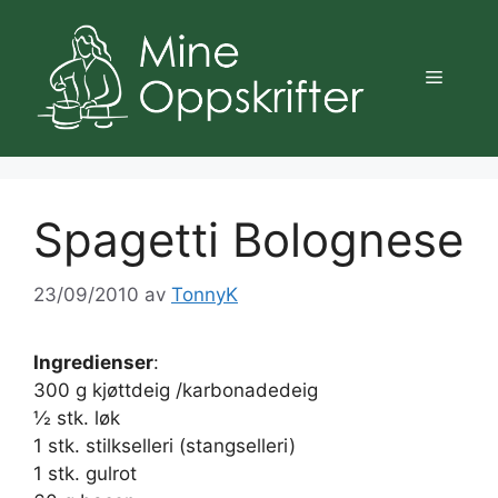
Hopp
til
innhold
Meny
Spagetti Bolognese
23/09/2010
av
TonnyK
Ingredienser
:
300 g kjøttdeig /karbonadedeig
½ stk. løk
1 stk. stilkselleri (stangselleri)
1 stk. gulrot