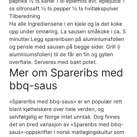
paprika ½ ts kanel 1 dl eplemos evt. eplejuice 1
ss sitronsaft ½ ts pepper ½ ts hvitløkspulver
Tilberedning
Ha alle ingrediensene i en kjele og la det koke
opp under omrøring. La sausen småkoke i ca. 5
minutter.Legg spareribsen på aluminiumsfolien
og pensle med sausen på begge sider. Grill (i
aluminiumsfolien) til de får en fin og gyllen
overflate. Serveres med bakt potet.
Mer om Spareribs med
bbq-saus
«Spareribs med bbq-saus» er en populær rett
blant kjøttelskere over hele verden, og
selvfølgelig er Norge intet unntak. Dog finnes
det en bred variasjon av «Spareribs med bbq-
saus»-oppskrifter i norsk matlagingskultur som