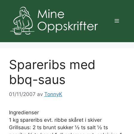
Hopp
til
innhold
Meny
Spareribs med
bbq-saus
01/11/2007
av
TonnyK
Ingredienser
1 kg spareribs evt. ribbe skåret i skiver
Grillsaus: 2 ts brunt sukker ½ ts salt ½ ts