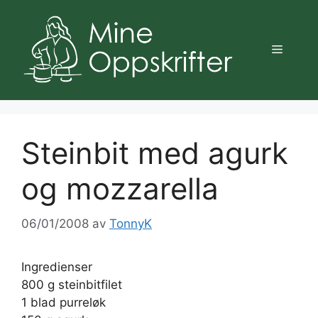
Hopp
til
innhold
Meny
Steinbit med agurk
og mozzarella
06/01/2008
av
TonnyK
Ingredienser
800 g steinbitfilet
1 blad purreløk