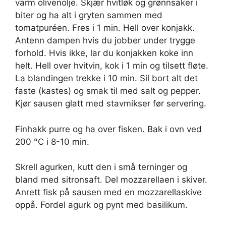
varm olivenolje. Skjær hvitløk og grønnsaker i
biter og ha alt i gryten sammen med
tomatpuréen. Fres i 1 min. Hell over konjakk.
Antenn dampen hvis du jobber under trygge
forhold. Hvis ikke, lar du konjakken koke inn
helt. Hell over hvitvin, kok i 1 min og tilsett fløte.
La blandingen trekke i 10 min. Sil bort alt det
faste (kastes) og smak til med salt og pepper.
Kjør sausen glatt med stavmikser før servering.
Finhakk purre og ha over fisken. Bak i ovn ved
200 °C i 8-10 min.
Skrell agurken, kutt den i små terninger og
bland med sitronsaft. Del mozzarellaen i skiver.
Anrett fisk på sausen med en mozzarellaskive
oppå. Fordel agurk og pynt med basilikum.