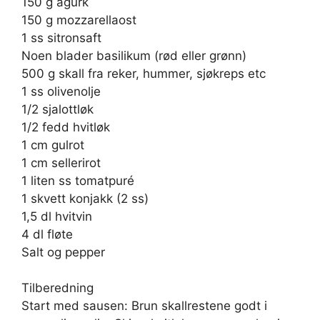
150 g agurk
150 g mozzarellaost
1 ss sitronsaft
Noen blader basilikum (rød eller grønn)
500 g skall fra reker, hummer, sjøkreps etc
1 ss olivenolje
1/2 sjalottløk
1/2 fedd hvitløk
1 cm gulrot
1 cm sellerirot
1 liten ss tomatpuré
1 skvett konjakk (2 ss)
1,5 dl hvitvin
4 dl fløte
Salt og pepper
Tilberedning
Start med sausen: Brun skallrestene godt i