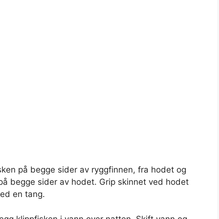
sken på begge sider av ryggfinnen, fra hodet og
 på begge sider av hodet. Grip skinnet ved hodet
med en tang.
gg klippfisken i vann over natten. Skift vann og