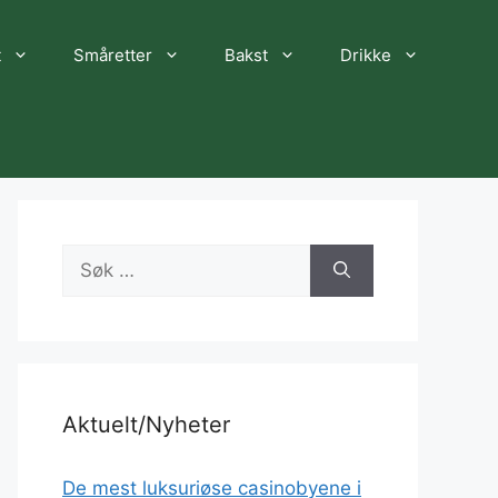
t
Småretter
Bakst
Drikke
Søk
etter:
Aktuelt/Nyheter
De mest luksuriøse casinobyene i