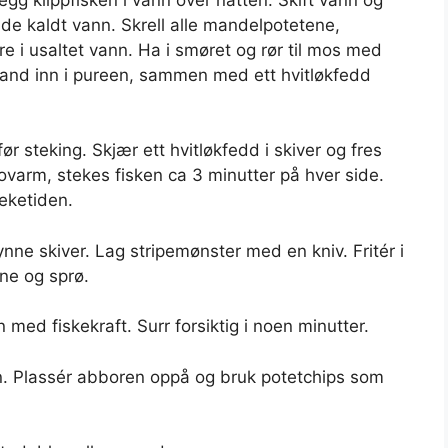
nde kaldt vann. Skrell alle mandelpotetene,
e i usaltet vann. Ha i smøret og rør til mos med
 bland inn i pureen, sammen med ett hvitløkfedd
r steking. Skjær ett hvitløkfedd i skiver og fres
lovarm, stekes fisken ca 3 minutter på hver side.
teketiden.
nne skiver. Lag stripemønster med en kniv. Fritér i
lne og sprø.
med fiskekraft. Surr forsiktig i noen minutter.
n. Plassér abboren oppå og bruk potetchips som