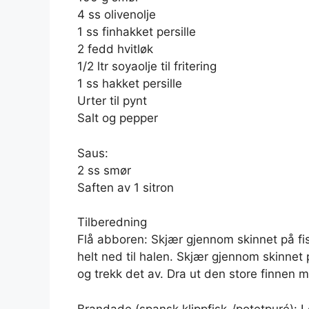
4 ss olivenolje
1 ss finhakket persille
2 fedd hvitløk
1/2 ltr soyaolje til fritering
1 ss hakket persille
Urter til pynt
Salt og pepper
Saus:
2 ss smør
Saften av 1 sitron
Tilberedning
Flå abboren: Skjær gjennom skinnet på fi
helt ned til halen. Skjær gjennom skinnet
og trekk det av. Dra ut den store finnen 
Brandade (spansk klippfisk-/potetpuré): Le