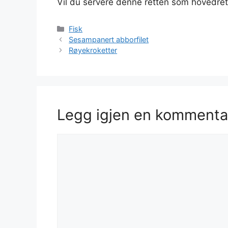
Vil du servere denne retten som hovedret
Kategorier
Fisk
Sesampanert abborfilet
Røyekroketter
Legg igjen en kommenta
Kommentar