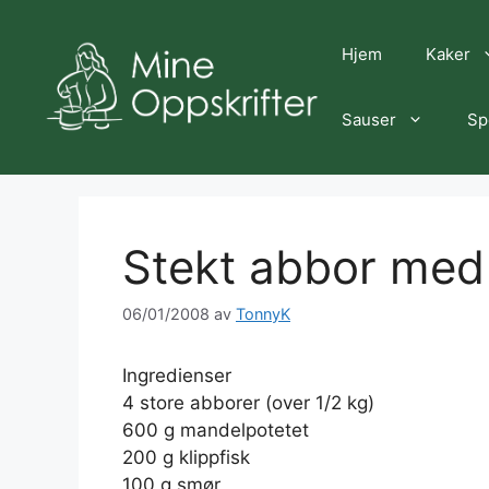
Hopp
til
Hjem
Kaker
innhold
Sauser
Sp
Stekt abbor med
06/01/2008
av
TonnyK
Ingredienser
4 store abborer (over 1/2 kg)
600 g mandelpotetet
200 g klippfisk
100 g smør