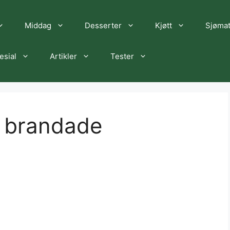
Middag
Desserter
Kjøtt
Sjøma
esial
Artikler
Tester
 brandade