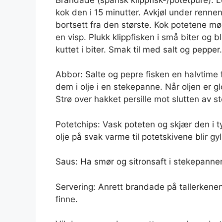
kok den i 15 minutter. Avkjøl under renne
bortsett fra den største. Kok potetene mør
en visp. Plukk klippfisken i små biter og
kuttet i biter. Smak til med salt og pepper.
Abbor: Salte og pepre fisken en halvtime fø
dem i olje i en stekepanne. Når oljen er g
Strø over hakket persille mot slutten av s
Potetchips: Vask poteten og skjær den i ty
olje på svak varme til potetskivene blir gy
Saus: Ha smør og sitronsaft i stekepannen 
Servering: Anrett brandade på tallerkene
finne.