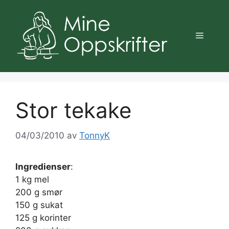
Hopp
til
innhold
Meny
Stor tekake
04/03/2010
av
TonnyK
Ingredienser
:
1 kg mel
200 g smør
150 g sukat
125 g korinter