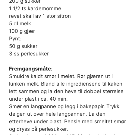
200 g sukker
1 1/2 ts kardemomme
revet skall av 1 stor sitron
5 dl melk
100 g gjær
Pynt:
50 g sukker
3 ss perlesukker
Fremgangsmåte
:
Smuldre kaldt smør i melet. Rør gjæren ut i
lunken melk. Bland alle ingrediensene til kaken
lett sammen og la den heve til dobbel størrelse
under plast i ca. 40 min.
Smør en langpanne og legg i bakepapir. Trykk
deigen ut over hele langpannen. La den
etterheve under plast. Pensle med smeltet smør
og dryss på perlesukker.