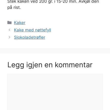
Stek kaken ved 200 gr. i 15-20 min. Avkjøl den
på rist.
Kategorier
Kaker
Kake med nøttefyll
Sjokoladetrøfler
Legg igjen en kommentar
Kommentar