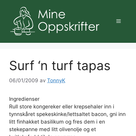
Hopp
til
innhold
Meny
Surf ‘n turf tapas
06/01/2009
av
TonnyK
Ingredienser
Rull store kongereker eller krepsehaler inn i
tynnskåret spekeskinke/lettsaltet bacon, gni inn
litt finhakket basilikum og fres dem i en
stekepanne med litt olivenolje og et