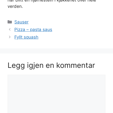
har blitt en hjørnestein i kjøkkenet over hele
verden.
Kategorier
Sauser
Pizza – pasta saus
Fyllt squash
Legg igjen en kommentar
Kommentar