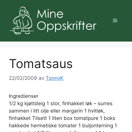
Hopp
til
innhold
Meny
Tomatsaus
22/02/2009
av
TonnyK
Ingredienser
1/2 kg kjøttdeig 1 stor, finhakket løk – surres
sammen i litt olje eller margarin 1 hvitløk,
finhakket Tilsett 1 liten box tomatpure 1 boks
hakkede hermetiske tomater 1 buljonterning 1