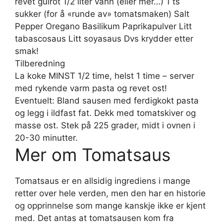
revet gulrot 1/2 liter vann (eller mer…) 1 ts
sukker (for å «runde av» tomatsmaken) Salt
Pepper Oregano Basilikum Paprikapulver Litt
tabascosaus Litt soyasaus Dvs krydder etter
smak!
Tilberedning
La koke MINST 1/2 time, helst 1 time – server
med rykende varm pasta og revet ost!
Eventuelt: Bland sausen med ferdigkokt pasta
og legg i ildfast fat. Dekk med tomatskiver og
masse ost. Stek på 225 grader, midt i ovnen i
20-30 minutter.
Mer om Tomatsaus
Tomatsaus er en allsidig ingrediens i mange
retter over hele verden, men den har en historie
og opprinnelse som mange kanskje ikke er kjent
med. Det antas at tomatsausen kom fra