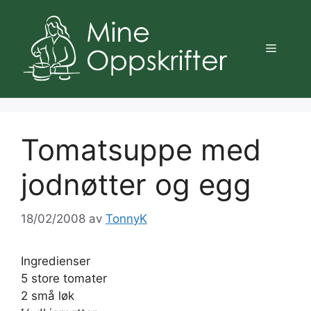
Hopp
til
innhold
Meny
Tomatsuppe med
jodnøtter og egg
18/02/2008
av
TonnyK
Ingredienser
5 store tomater
2 små løk