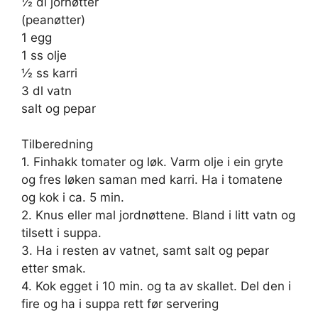
½ dl jornøtter
(peanøtter)
1 egg
1 ss olje
½ ss karri
3 dl vatn
salt og pepar
Tilberedning
1. Finhakk tomater og løk. Varm olje i ein gryte
og fres løken saman med karri. Ha i tomatene
og kok i ca. 5 min.
2. Knus eller mal jordnøttene. Bland i litt vatn og
tilsett i suppa.
3. Ha i resten av vatnet, samt salt og pepar
etter smak.
4. Kok egget i 10 min. og ta av skallet. Del den i
fire og ha i suppa rett før servering