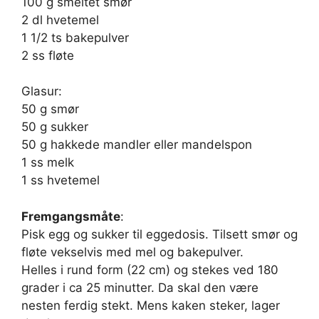
100 g smeltet smør
2 dl hvetemel
1 1/2 ts bakepulver
2 ss fløte
Glasur:
50 g smør
50 g sukker
50 g hakkede mandler eller mandelspon
1 ss melk
1 ss hvetemel
Fremgangsmåte
:
Pisk egg og sukker til eggedosis. Tilsett smør og
fløte vekselvis med mel og bakepulver.
Helles i rund form (22 cm) og stekes ved 180
grader i ca 25 minutter. Da skal den være
nesten ferdig stekt. Mens kaken steker, lager