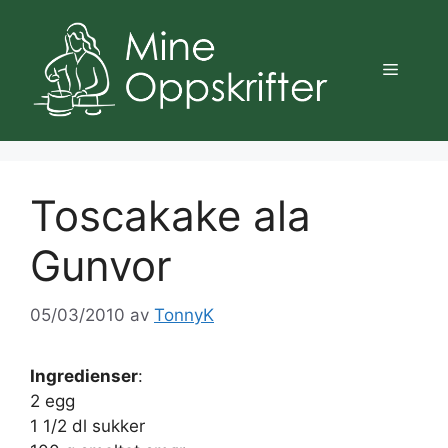
Hopp
til
innhold
Meny
Toscakake ala
Gunvor
05/03/2010
av
TonnyK
Ingredienser
:
2 egg
1 1/2 dl sukker