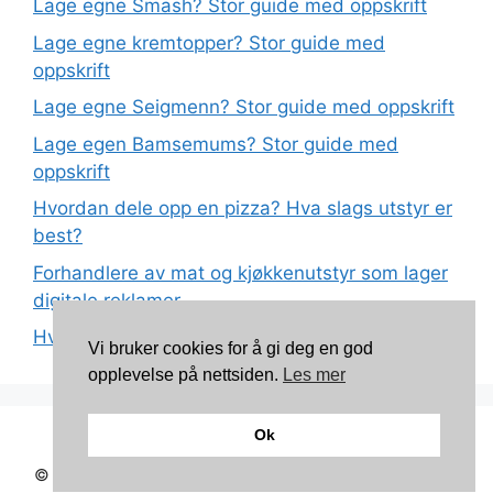
Lage egne Smash? Stor guide med oppskrift
Lage egne kremtopper? Stor guide med
oppskrift
Lage egne Seigmenn? Stor guide med oppskrift
Lage egen Bamsemums? Stor guide med
oppskrift
Hvordan dele opp en pizza? Hva slags utstyr er
best?
Forhandlere av mat og kjøkkenutstyr som lager
digitale reklamer
Hva betyr det at plast har matkvalitet?
Vi bruker cookies for å gi deg en god
opplevelse på nettsiden.
Les mer
Ok
Kontakt: torunnbeategjerven@gmail.com
© 2026 Mine oppskrifter
• Bygget med
GeneratePress