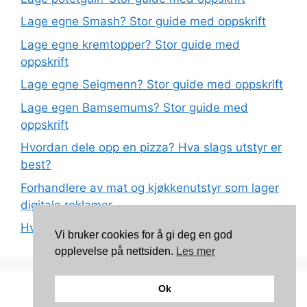
Lage egne Smash? Stor guide med oppskrift
Lage egne kremtopper? Stor guide med
oppskrift
Lage egne Seigmenn? Stor guide med oppskrift
Lage egen Bamsemums? Stor guide med
oppskrift
Hvordan dele opp en pizza? Hva slags utstyr er
best?
Forhandlere av mat og kjøkkenutstyr som lager
digitale reklamer
Hva betyr det at plast har matkvalitet?
Vi bruker cookies for å gi deg en god
opplevelse på nettsiden.
Les mer
Ok
Kontakt: torunnbeategjerven@gmail.com