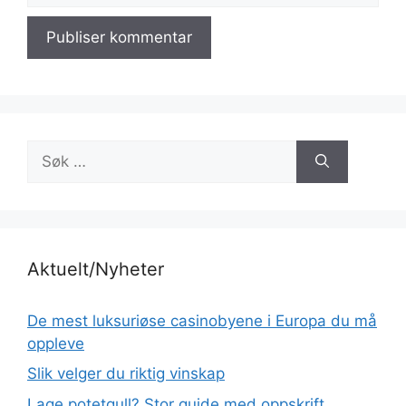
Søk
etter:
Aktuelt/Nyheter
De mest luksuriøse casinobyene i Europa du må
oppleve
Slik velger du riktig vinskap
Lage potetgull? Stor guide med oppskrift