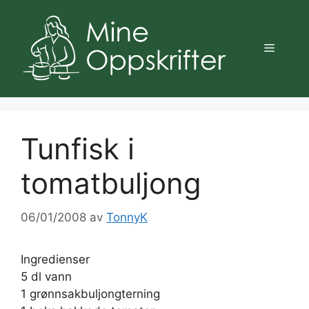
Hopp
til
innhold
Meny
Tunfisk i
tomatbuljong
06/01/2008
av
TonnyK
Ingredienser
5 dl vann
1 grønnsakbuljongterning