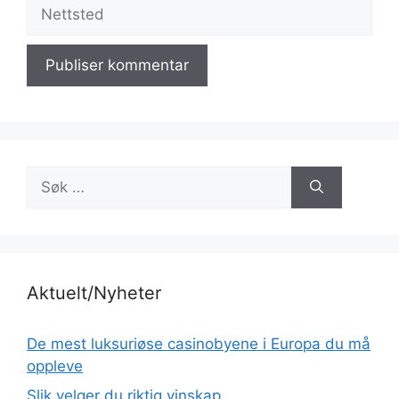
Nettsted
Søk
etter:
Aktuelt/Nyheter
De mest luksuriøse casinobyene i Europa du må
oppleve
Slik velger du riktig vinskap