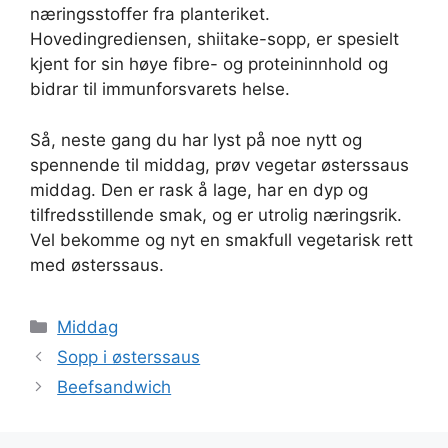
næringsstoffer fra planteriket.
Hovedingrediensen, shiitake-sopp, er spesielt
kjent for sin høye fibre- og proteininnhold og
bidrar til immunforsvarets helse.
Så, neste gang du har lyst på noe nytt og
spennende til middag, prøv vegetar østerssaus
middag. Den er rask å lage, har en dyp og
tilfredsstillende smak, og er utrolig næringsrik.
Vel bekomme og nyt en smakfull vegetarisk rett
med østerssaus.
Kategorier
Middag
Sopp i østerssaus
Beefsandwich