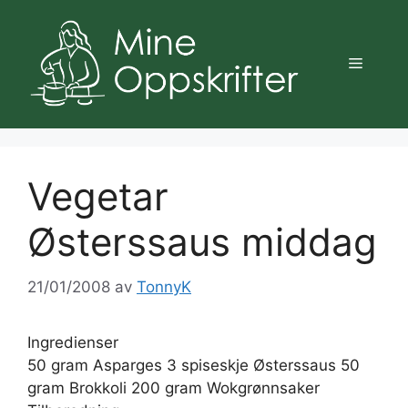
Hopp
til
innhold
Meny
Vegetar
Østerssaus middag
21/01/2008
av
TonnyK
Ingredienser
50 gram Asparges 3 spiseskje Østerssaus 50
gram Brokkoli 200 gram Wokgrønnsaker