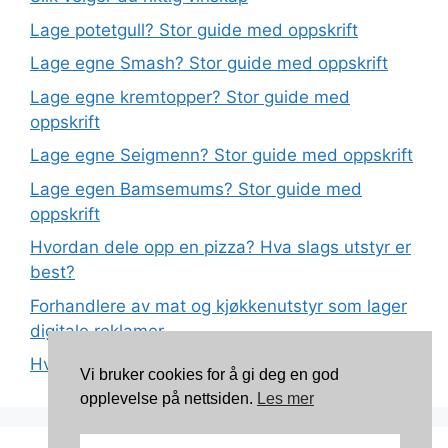
Lage potetgull? Stor guide med oppskrift
Lage egne Smash? Stor guide med oppskrift
Lage egne kremtopper? Stor guide med
oppskrift
Lage egne Seigmenn? Stor guide med oppskrift
Lage egen Bamsemums? Stor guide med
oppskrift
Hvordan dele opp en pizza? Hva slags utstyr er
best?
Forhandlere av mat og kjøkkenutstyr som lager
digitale reklamer
Hva betyr det at plast har matkvalitet?
Vi bruker cookies for å gi deg en god
opplevelse på nettsiden.
Les mer