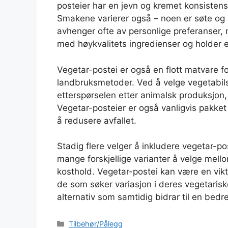
posteier har en jevn og kremet konsisten
Smakene varierer også – noen er søte og 
avhenger ofte av personlige preferanser, m
med høykvalitets ingredienser og holder e
Vegetar-postei er også en flott matvare f
landbruksmetoder. Ved å velge vegetabils
etterspørselen etter animalsk produksjon, 
Vegetar-posteier er også vanligvis pakket 
å redusere avfallet.
Stadig flere velger å inkludere vegetar-po
mange forskjellige varianter å velge mellom
kosthold. Vegetar-postei kan være en viktig 
de som søker variasjon i deres vegetarisk
alternativ som samtidig bidrar til en bedre
Kategorier
Tilbehør/Pålegg