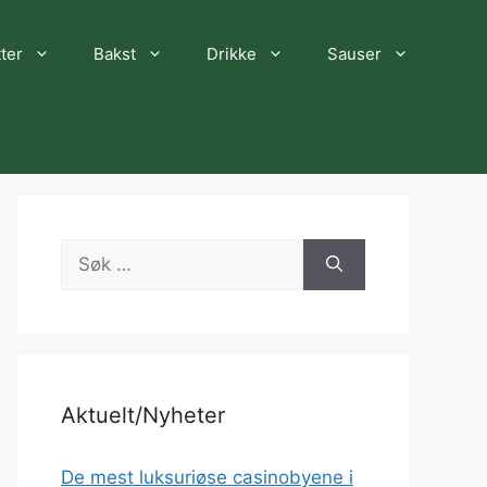
ter
Bakst
Drikke
Sauser
Søk
etter:
Aktuelt/Nyheter
De mest luksuriøse casinobyene i