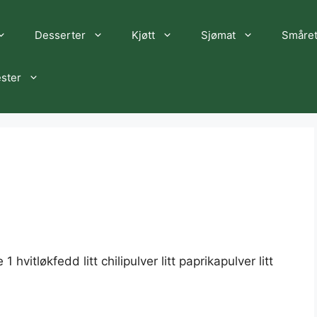
Desserter
Kjøtt
Sjømat
Småret
ster
hvitløkfedd litt chilipulver litt paprikapulver litt