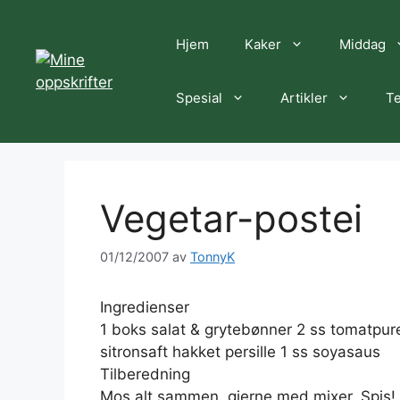
Hopp
til
Hjem
Kaker
Middag
innhold
Spesial
Artikler
Te
Vegetar-postei
01/12/2007
av
TonnyK
Ingredienser
1 boks salat & grytebønner 2 ss tomatpure 1 
sitronsaft hakket persille 1 ss soyasaus
Tilberedning
Mos alt sammen, gjerne med mixer. Spis!