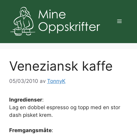
Hopp
til
innhold
Meny
Veneziansk kaffe
05/03/2010
av
TonnyK
Ingredienser
:
Lag en dobbel espresso og topp med en stor
dash pisket krem.
Fremgangsmåte
: