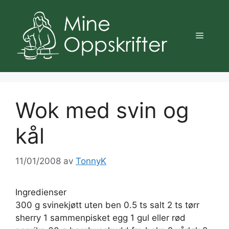
Hopp
til
innhold
Meny
Wok med svin og
kål
11/01/2008
av
TonnyK
Ingredienser
300 g svinekjøtt uten ben 0.5 ts salt 2 ts tørr
sherry 1 sammenpisket egg 1 gul eller rød