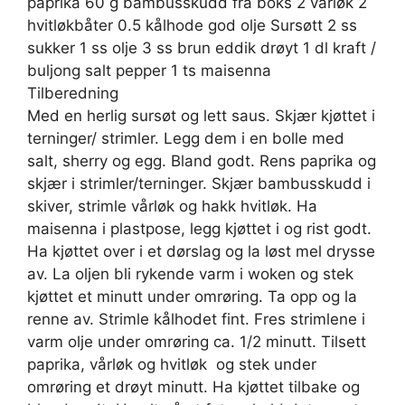
paprika 60 g bambusskudd fra boks 2 vårløk 2
hvitløkbåter 0.5 kålhode god olje Sursøtt 2 ss
sukker 1 ss olje 3 ss brun eddik drøyt 1 dl kraft /
buljong salt pepper 1 ts maisenna
Tilberedning
Med en herlig sursøt og lett saus. Skjær kjøttet i
terninger/ strimler. Legg dem i en bolle med
salt, sherry og egg. Bland godt. Rens paprika og
skjær i strimler/terninger. Skjær bambusskudd i
skiver, strimle vårløk og hakk hvitløk. Ha
maisenna i plastpose, legg kjøttet i og rist godt.
Ha kjøttet over i et dørslag og la løst mel drysse
av. La oljen bli rykende varm i woken og stek
kjøttet et minutt under omrøring. Ta opp og la
renne av. Strimle kålhodet fint. Fres strimlene i
varm olje under omrøring ca. 1/2 minutt. Tilsett
paprika, vårløk og hvitløk  og stek under
omrøring et drøyt minutt. Ha kjøttet tilbake og