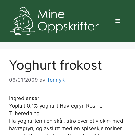
Hopp
til
innhold
Meny
Yoghurt frokost
06/01/2009
av
TonnyK
Ingredienser
Yoplait 0,1% yoghurt Havregryn Rosiner
Tilberedning
Ha yoghurten i en skål, strø over et «lokk» med
havregryn, og avslutt med en spiseskje rosiner