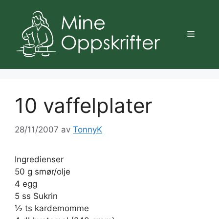
Hopp
til
innhold
Meny
10 vaffelplater
28/11/2007
av
TonnyK
Ingredienser
50 g smør/olje
4 egg
5 ss Sukrin
½ ts kardemomme