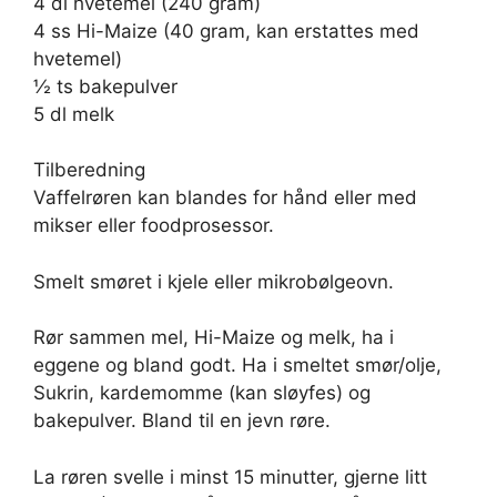
4 dl hvetemel (240 gram)
4 ss Hi-Maize (40 gram, kan erstattes med
hvetemel)
½ ts bakepulver
5 dl melk
Tilberedning
Vaffelrøren kan blandes for hånd eller med
mikser eller foodprosessor.
Smelt smøret i kjele eller mikrobølgeovn.
Rør sammen mel, Hi-Maize og melk, ha i
eggene og bland godt. Ha i smeltet smør/olje,
Sukrin, kardemomme (kan sløyfes) og
bakepulver. Bland til en jevn røre.
La røren svelle i minst 15 minutter, gjerne litt