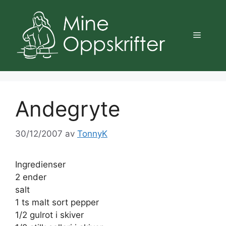
Hopp
til
innhold
Meny
Andegryte
30/12/2007
av
TonnyK
Ingredienser
2 ender
salt
1 ts malt sort pepper
1/2 gulrot i skiver