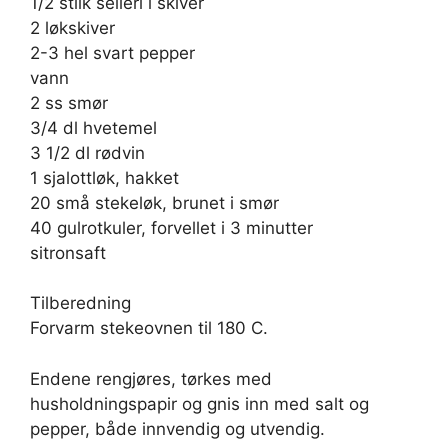
1/2 stilk selleri i skiver
2 løkskiver
2-3 hel svart pepper
vann
2 ss smør
3/4 dl hvetemel
3 1/2 dl rødvin
1 sjalottløk, hakket
20 små stekeløk, brunet i smør
40 gulrotkuler, forvellet i 3 minutter
sitronsaft
Tilberedning
Forvarm stekeovnen til 180 C.
Endene rengjøres, tørkes med
husholdningspapir og gnis inn med salt og
pepper, både innvendig og utvendig.